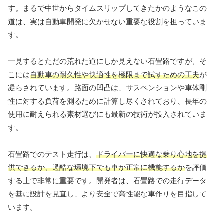
す。まるで中世からタイムスリップしてきたかのようなこの
道は、実は自動車開発に欠かせない重要な役割を担っていま
す。
一見するとただの荒れた道にしか見えない石畳路ですが、そ
こには
自動車の耐久性や快適性を極限まで試すための工夫
が
凝らされています。路面の凹凸は、サスペンションや車体剛
性に対する負荷を測るために計算し尽くされており、長年の
使用に耐えられる素材選びにも最新の技術が投入されていま
す。
石畳路でのテスト走行は、
ドライバーに快適な乗り心地を提
供できるか、過酷な環境下でも車が正常に機能するか
を評価
する上で非常に重要です。開発者は、石畳路での走行データ
を基に設計を見直し、より安全で高性能な車作りを目指して
います。