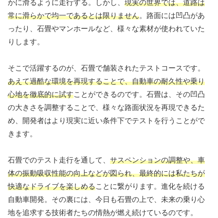
かに滑るように走行する。しかし、
現実の世界では、道路は
常に滑らかで均一であるとは限りません
。路面には凹凸があ
ったり、石畳やマンホールなど、様々な素材が使われていた
りします。
そこで活躍するのが、石畳で舗装されたテストコースです。
あえて過酷な環境を再現することで、自動車の耐久性や乗り
心地を徹底的に試す
ことができるのです。石畳は、その凹凸
の大きさを調整することで、様々な路面状況を再現できるた
め、開発者はより現実に近い条件下でテストを行うことがで
きます。
石畳でのテスト走行を通して、
サスペンションの調整や、車
体の振動吸収性能の向上などが図られ、最終的には私たちが
快適なドライブを楽しめる
ことに繋がります。進化を続ける
自動車開発。その裏には、今日も石畳の上で、未来の乗り心
地を追求する技術者たちの情熱が燃え続けているのです。