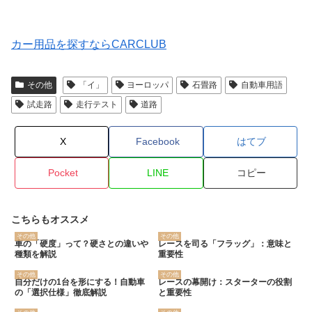
カー用品を探すならCARCLUB
その他
「イ」
ヨーロッパ
石畳路
自動車用語
試走路
走行テスト
道路
X
Facebook
はてブ
Pocket
LINE
コピー
こちらもオススメ
その他
その他
車の「硬度」って？硬さとの違いや
レースを司る「フラッグ」：意味と
種類を解説
重要性
その他
その他
自分だけの1台を形にする！自動車
レースの幕開け：スターターの役割
の「選択仕様」徹底解説
と重要性