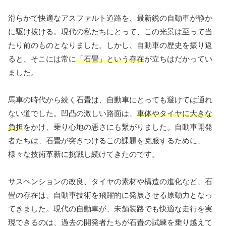
滑らかで快適なアスファルト道路を、最新鋭の自動車が静か
に駆け抜ける。現代の私たちにとって、この光景は至って当
たり前のものとなりました。しかし、自動車の歴史を振り返
ると、そこには常に
「石畳」という存在
が立ちはだかってい
ました。
馬車の時代から続く石畳は、自動車にとっても避けては通れ
ない道でした。凹凸の激しい路面は、
車体やタイヤに大きな
負担
をかけ、乗り心地の悪さにも繋がりました。自動車開発
者たちは、石畳が突きつけるこの課題を克服するために、
様々な技術革新に挑戦し続けてきたのです。
サスペンションの改良、タイヤの素材や構造の進化など、石
畳の存在は、自動車技術を飛躍的に発展させる原動力となっ
てきました。現代の自動車が、未舗装路でも快適な走行を実
現できるのは、過去の開発者たちが石畳の試練を乗り越えて