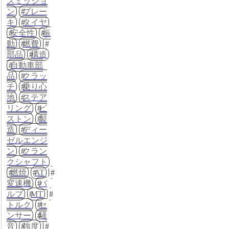
スミッショ
ン
ブレー
キ
タイヤ
安全性
振
動
燃費
部品
構造
自動車部
品
クラッ
チ
乗り心
地
ステア
リング
ピ
ストン
製
造
ディー
ゼルエンジ
ン
クラン
クシャフト
燃焼
AT
変速機
バ
ルブ
MT
トルク
セ
ンサー
騒
音
強度