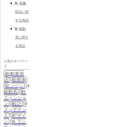
電機
部品に関
する用語
駆動
系に関す
る用語
人気のキーワー
ド
自動車用
語
自動車
エンジン
駆動系
サ
スペンショ
ン
設計
メンテナン
ス
デザイ
ン
トラン