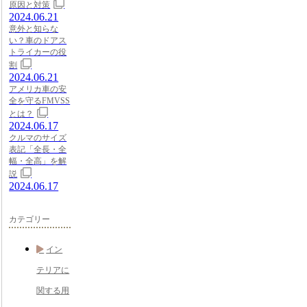
原因と対策
2024.06.21
意外と知らな
い？車のドアス
トライカーの役
割
2024.06.21
アメリカ車の安
全を守るFMVSS
とは？
2024.06.17
クルマのサイズ
表記「全長・全
幅・全高」を解
説
2024.06.17
カテゴリー
イン
テリアに
関する用