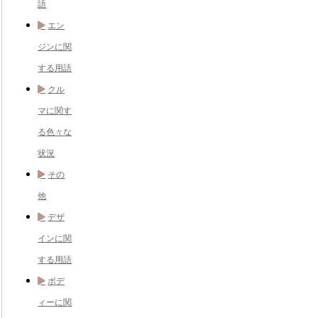
語
エン
ジンに関
する用語
クル
マに関す
る色々な
状況
その
他
デザ
インに関
する用語
ボデ
ィーに関