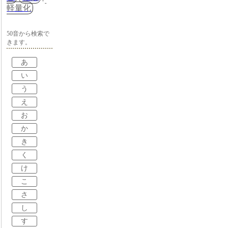
軽量化
50音から検索で
きます。
あ
い
う
え
お
か
き
く
け
こ
さ
し
す