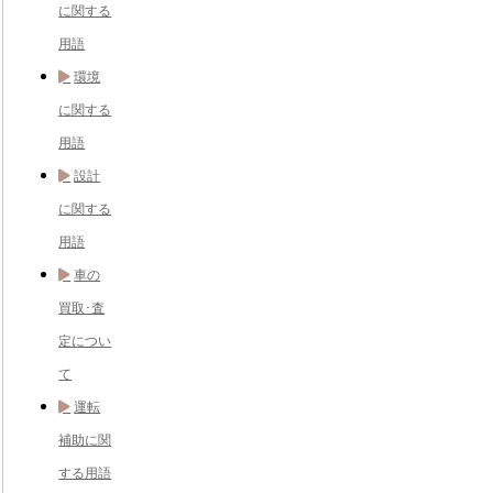
に関する
用語
環境
に関する
用語
設計
に関する
用語
車の
買取･査
定につい
て
運転
補助に関
する用語