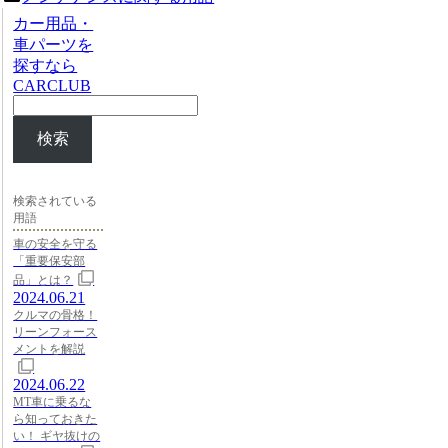
カー用品・
車パーツを
探すなら
CARCLUB
検索
検索されている
用語
車の安全を守る
「重要保安部
品」とは？
2024.06.21
クルマの骨格！
リーンフォース
メントを解説
2024.06.22
MT車に乗るな
ら知っておきた
い！ ギヤ抜けの