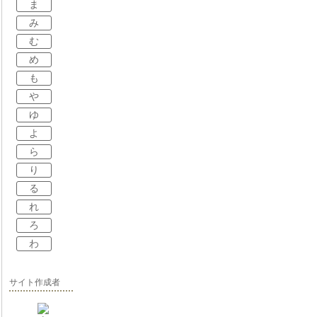
ま
み
む
め
も
や
ゆ
よ
ら
り
る
れ
ろ
わ
サイト作成者