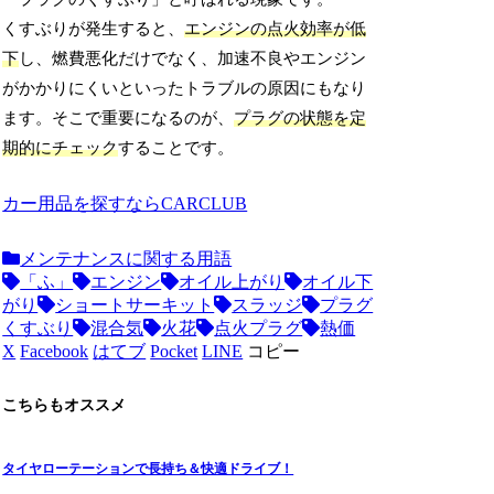
くすぶりが発生すると、
エンジンの点火効率が低
下
し、燃費悪化だけでなく、加速不良やエンジン
がかかりにくいといったトラブルの原因にもなり
ます。そこで重要になるのが、
プラグの状態を定
期的にチェック
することです。
カー用品を探すならCARCLUB
メンテナンスに関する用語
「ふ」
エンジン
オイル上がり
オイル下
がり
ショートサーキット
スラッジ
プラグ
くすぶり
混合気
火花
点火プラグ
熱価
X
Facebook
はてブ
Pocket
LINE
コピー
こちらもオススメ
タイヤローテーションで長持ち＆快適ドライブ！