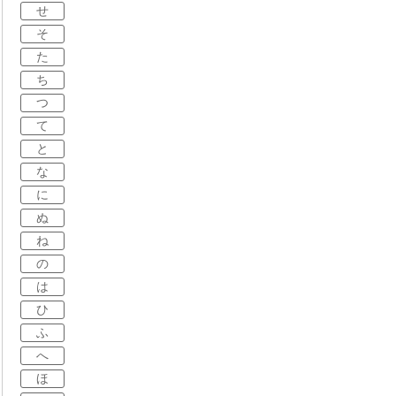
せ
そ
た
ち
つ
て
と
な
に
ぬ
ね
の
は
ひ
ふ
へ
ほ