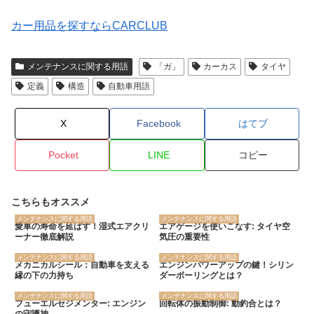
カー用品を探すならCARCLUB
メンテナンスに関する用語
「ガ」
カーカス
タイヤ
定義
構造
自動車用語
X
Facebook
はてブ
Pocket
LINE
コピー
こちらもオススメ
メンテナンスに関する用語
メンテナンスに関する用語
愛車の寿命を延ばす！湿式エアクリ
エアゲージを使いこなす: タイヤ空
ーナー徹底解説
気圧の重要性
メンテナンスに関する用語
メンテナンスに関する用語
メカニカルシール：自動車を支える
エンジンパワーアップの鍵！シリン
縁の下の力持ち
ダーボーリングとは？
メンテナンスに関する用語
メンテナンスに関する用語
フューエルセジメンター: エンジン
回転体の振動制御: 動釣合とは？