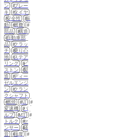
ン
ブレー
キ
タイヤ
安全性
振
動
燃費
部品
構造
自動車部
品
クラッ
チ
乗り心
地
ステア
リング
ピ
ストン
製
造
ディー
ゼルエンジ
ン
クラン
クシャフト
燃焼
AT
変速機
バ
ルブ
MT
トルク
セ
ンサー
騒
音
強度