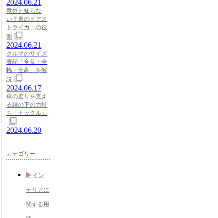
2024.06.21
意外と知らな
い？車のドアス
トライカーの役
割
2024.06.21
クルマのサイズ
表記「全長・全
幅・全高」を解
説
2024.06.17
車の走りを支え
る縁の下の力持
ち「ナックル」
2024.06.20
カテゴリー
イン
テリアに
関する用