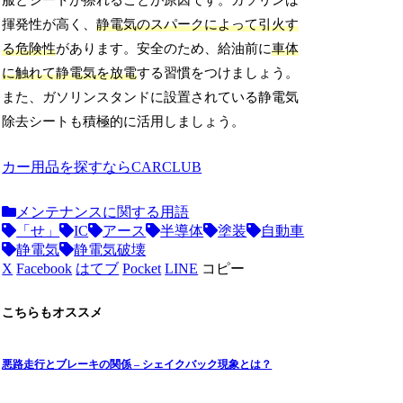
服とシートが擦れることが原因です。ガソリンは
揮発性が高く、
静電気のスパークによって引火す
る危険性
があります。安全のため、給油前に
車体
に触れて静電気を放電
する習慣をつけましょう。
また、ガソリンスタンドに設置されている静電気
除去シートも積極的に活用しましょう。
カー用品を探すならCARCLUB
メンテナンスに関する用語
「せ」
IC
アース
半導体
塗装
自動車
静電気
静電気破壊
X
Facebook
はてブ
Pocket
LINE
コピー
こちらもオススメ
悪路走行とブレーキの関係 – シェイクバック現象とは？