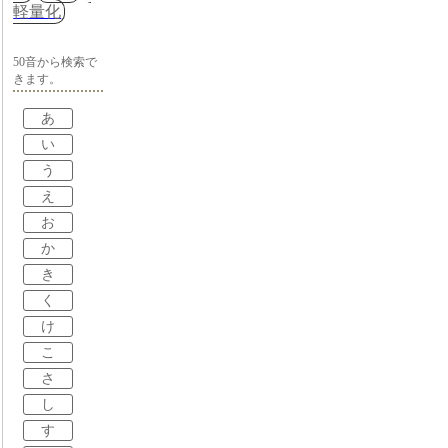
軽量化
50音から検索で
きます。
あ
い
う
え
お
か
き
く
け
こ
さ
し
す