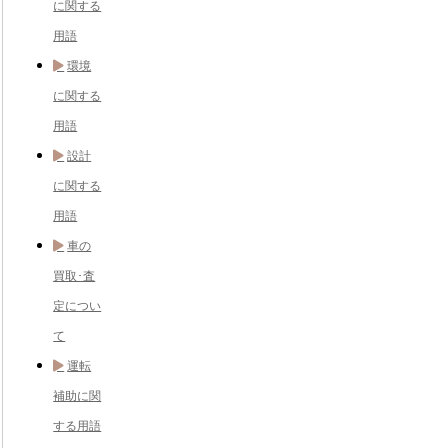
に関する
用語
環境
に関する
用語
設計
に関する
用語
車の
買取･査
定につい
て
運転
補助に関
する用語