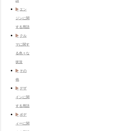
語
エン
ジンに関
する用語
クル
マに関す
る色々な
状況
その
他
デザ
インに関
する用語
ボデ
ィーに関