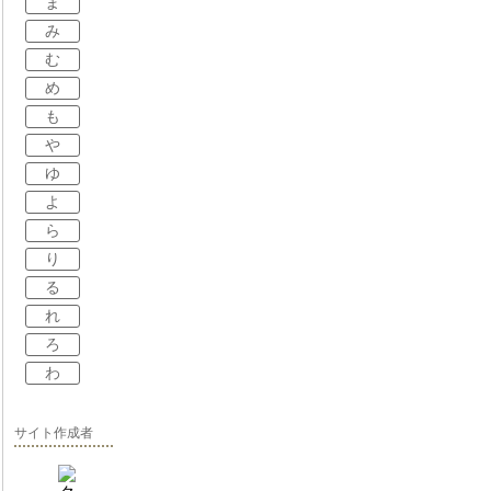
ま
み
む
め
も
や
ゆ
よ
ら
り
る
れ
ろ
わ
サイト作成者