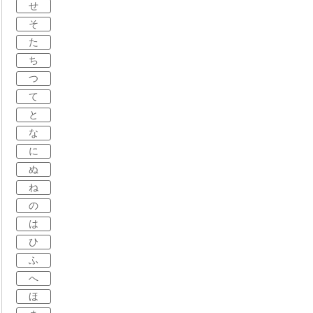
せ
そ
た
ち
つ
て
と
な
に
ぬ
ね
の
は
ひ
ふ
へ
ほ