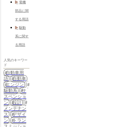
電機
部品に関
する用語
駆動
系に関す
る用語
人気のキーワー
ド
自動車用
語
自動車
エンジン
駆動系
サ
スペンショ
ン
設計
メンテナン
ス
デザイ
ン
トラン
スミッショ