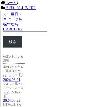
ホーム
法律に関する用語
カー用品・
車パーツを
探すなら
CARCLUB
検索
検索されている
用語
車の安全を守る
「重要保安部
品」とは？
2024.06.21
クルマの骨格！
リーンフォース
メントを解説
2024.06.22
MT車に乗るな