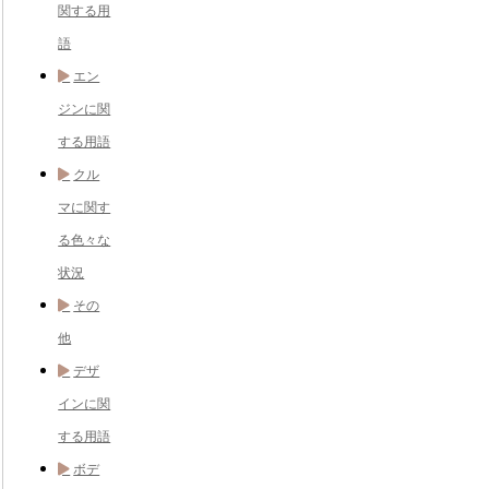
関する用
語
エン
ジンに関
する用語
クル
マに関す
る色々な
状況
その
他
デザ
インに関
する用語
ボデ