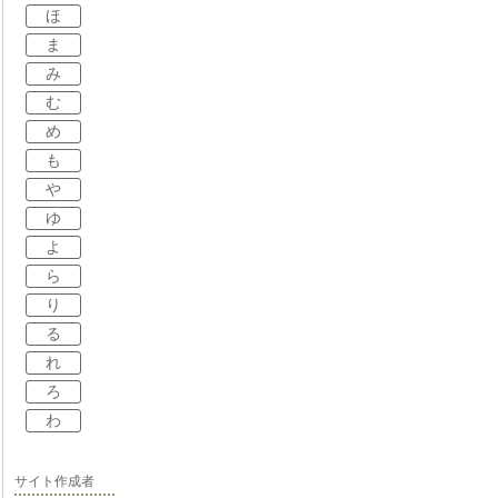
ほ
ま
み
む
め
も
や
ゆ
よ
ら
り
る
れ
ろ
わ
サイト作成者