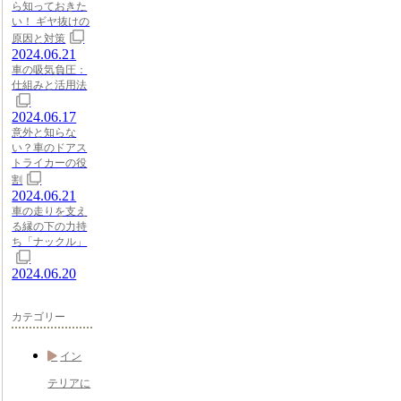
ら知っておきた
い！ ギヤ抜けの
原因と対策
2024.06.21
車の吸気負圧：
仕組みと活用法
2024.06.17
意外と知らな
い？車のドアス
トライカーの役
割
2024.06.21
車の走りを支え
る縁の下の力持
ち「ナックル」
2024.06.20
カテゴリー
イン
テリアに