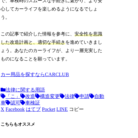
で、車検時のスムーズな手続きに繋がり、より安
心してカーライフを楽しめるようになるでしょ
う。
この記事で紹介した情報を参考に、
安全性を意識
した改造計画と、適切な手続き
を進めていきまし
ょう。あなたのカーライフが、より一層充実した
ものになることを願っています。
カー用品を探すならCARCLUB
法律に関する用語
「こ」
改造
構造変更
法律
申請
自動
車
認可
車検証
X
Facebook
はてブ
Pocket
LINE
コピー
こちらもオススメ