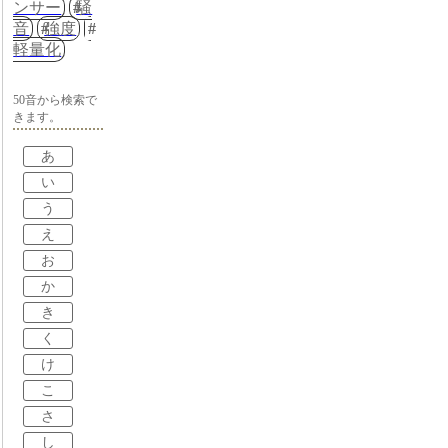
ンサー
騒
音
強度
軽量化
50音から検索で
きます。
あ
い
う
え
お
か
き
く
け
こ
さ
し