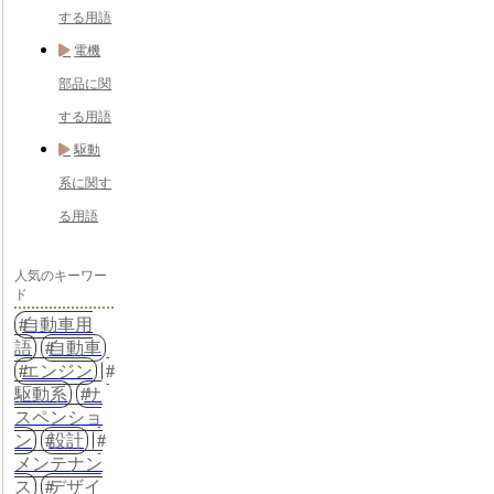
する用語
電機
部品に関
する用語
駆動
系に関す
る用語
人気のキーワー
ド
自動車用
語
自動車
エンジン
駆動系
サ
スペンショ
ン
設計
メンテナン
ス
デザイ