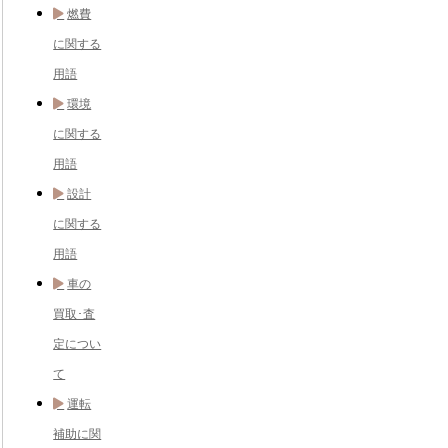
燃費
に関する
用語
環境
に関する
用語
設計
に関する
用語
車の
買取･査
定につい
て
運転
補助に関