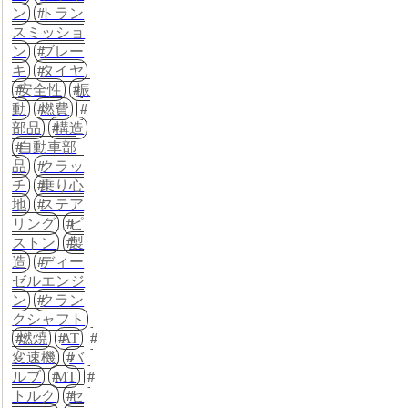
ン
トラン
スミッショ
ン
ブレー
キ
タイヤ
安全性
振
動
燃費
部品
構造
自動車部
品
クラッ
チ
乗り心
地
ステア
リング
ピ
ストン
製
造
ディー
ゼルエンジ
ン
クラン
クシャフト
燃焼
AT
変速機
バ
ルブ
MT
トルク
セ