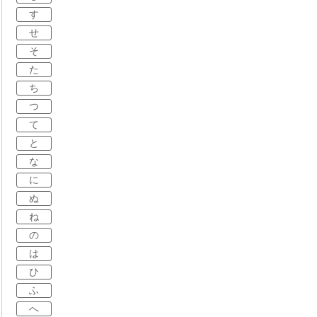
す
せ
そ
た
ち
つ
て
と
な
に
ぬ
ね
の
は
ひ
ふ
へ