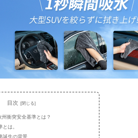
目次
欧州衝突安全基準とは？
準とは。
準誕生の背景