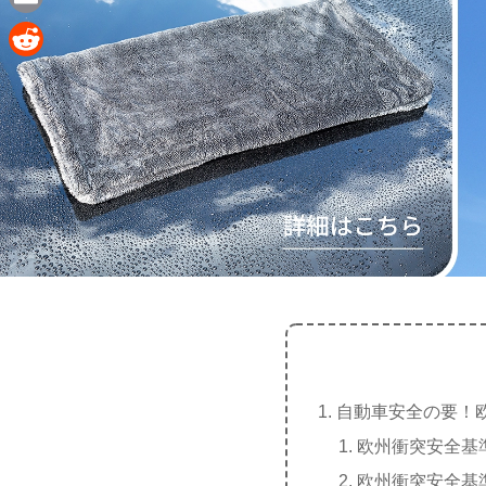
e
a
E
c
m
R
e
a
e
b
i
d
o
l
d
o
i
k
t
自動車安全の要！
欧州衝突安全基
欧州衝突安全基