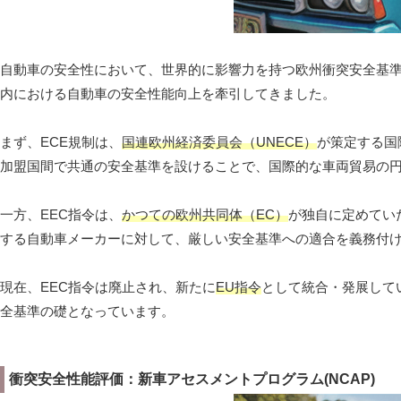
自動車の安全性において、世界的に影響力を持つ欧州衝突安全基
内における自動車の安全性能向上を牽引してきました。
まず、ECE規制は、
国連欧州経済委員会（UNECE）
が策定する国
加盟国間で共通の安全基準を設けることで、国際的な車両貿易の
一方、EEC指令は、
かつての欧州共同体（EC）
が独自に定めてい
する自動車メーカーに対して、厳しい安全基準への適合を義務付
現在、EEC指令は廃止され、新たに
EU指令
として統合・発展して
全基準の礎となっています。
衝突安全性能評価：新車アセスメントプログラム(NCAP)