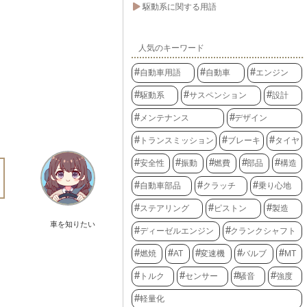
駆動系に関する用語
人気のキーワード
自動車用語
自動車
エンジン
駆動系
サスペンション
設計
メンテナンス
デザイン
トランスミッション
ブレーキ
タイヤ
安全性
振動
燃費
部品
構造
自動車部品
クラッチ
乗り心地
ステアリング
ピストン
製造
車を知りたい
ディーゼルエンジン
クランクシャフト
燃焼
AT
変速機
バルブ
MT
トルク
センサー
騒音
強度
軽量化