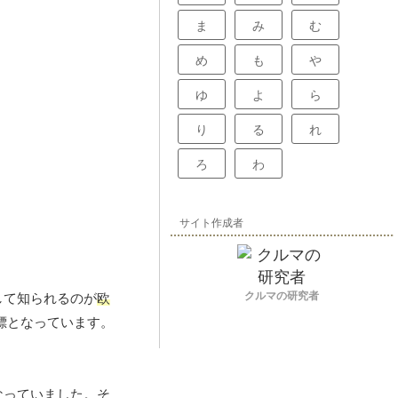
ま
み
む
め
も
や
ゆ
よ
ら
り
る
れ
ろ
わ
サイト作成者
クルマの研究者
して知られるのが
欧
標となっています。
なっていました。そ