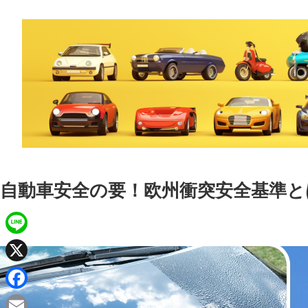
自動車安全の要！欧州衝突安全基準と
L
i
X
n
F