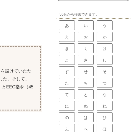
50音から検索できます。
あ
い
う
え
お
か
き
く
け
こ
さ
し
準を設けていたた
す
せ
そ
した。そして、
た
ち
つ
とEEC指令（45
て
と
な
に
ぬ
ね
の
は
ひ
ふ
へ
ほ