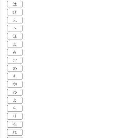
は
ひ
ふ
へ
ほ
ま
み
む
め
も
や
ゆ
よ
ら
り
る
れ