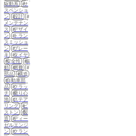
駆動系
サ
スペンショ
ン
設計
メンテナン
ス
デザイ
ン
トラン
スミッショ
ン
ブレー
キ
タイヤ
安全性
振
動
燃費
部品
構造
自動車部
品
クラッ
チ
乗り心
地
ステア
リング
ピ
ストン
製
造
ディー
ゼルエンジ
ン
クラン