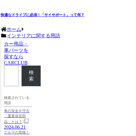
快適なドライブに必須！「サイサポート」って何？
ホーム
インテリアに関する用語
カー用品・
車パーツを
探すなら
CARCLUB
検
索
検索されている
用語
車の安全を守る
「重要保安部
品」とは？
2024.06.21
クルマの骨格！