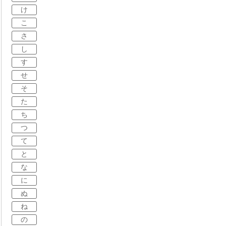
け
こ
さ
し
す
せ
そ
た
ち
つ
て
と
な
に
ぬ
ね
の