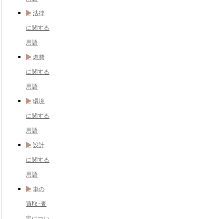
法律
に関する
用語
燃費
に関する
用語
環境
に関する
用語
設計
に関する
用語
車の
買取･査
定につい