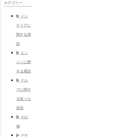
カテゴリー
イン
テリアに
関する用
語
エン
ジンに関
する用語
クル
マに関す
る色々な
状況
その
他
デザ