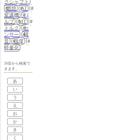
クシャフト
燃焼
AT
変速機
バ
ルブ
MT
トルク
セ
ンサー
騒
音
強度
軽量化
50音から検索で
きます。
あ
い
う
え
お
か
き
く