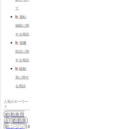
て
運転
補助に関
する用語
電機
部品に関
する用語
駆動
系に関す
る用語
人気のキーワー
ド
自動車用
語
自動車
エンジン