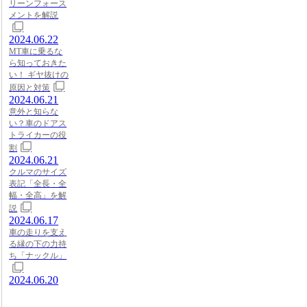
リーンフォース
メントを解説
2024.06.22
MT車に乗るな
ら知っておきた
い！ ギヤ抜けの
原因と対策
2024.06.21
意外と知らな
い？車のドアス
トライカーの役
割
2024.06.21
クルマのサイズ
表記「全長・全
幅・全高」を解
説
2024.06.17
車の走りを支え
る縁の下の力持
ち「ナックル」
2024.06.20