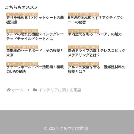
こちらもオススメ
インテリアに関する用語
インテリアに関する用語
走りを極める！バケットシートの基
BMWの疲れ知らず？アクティブシ
礎知識
ートの秘密
インテリアに関する用語
インテリアに関する用語
クルマの隠れた機能？インテグレー
車内空間を彩る「ベロア」の魅力
テッドチャイルドシートとは
インテリアに関する用語
インテリアに関する用語
自動車のハードボード：その役割と
快適ドライブの鍵！テレスコピック
未来
ステアリングとは？
インテリアに関する用語
インテリアに関する用語
ラゲージホールドバー活用術！積載
クルマの安全を守る！難燃性材料の
力UPの秘訣
役割とは？
ホーム
インテリアに関する用語
© 2024 クルマの大辞典.