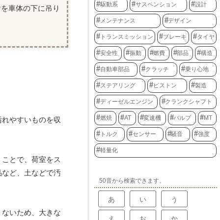
駆動系
サスペンション
設計
ヤを車体の下に吊り
メンテナンス
デザイン
トランスミッション
ブレーキ
タイヤ
安全性
振動
燃費
部品
構造
自動車部品
クラッチ
乗り心地
ステアリング
ピストン
製造
ディーゼルエンジン
クランクシャフト
燃焼
AT
変速機
バルブ
MT
汚れやすいものを収
トルク
センサー
騒音
強度
軽量化
くことで、荷室をス
品など、土などで汚
50音から検索できます。
あ
い
う
りないため、大きな
え
お
か