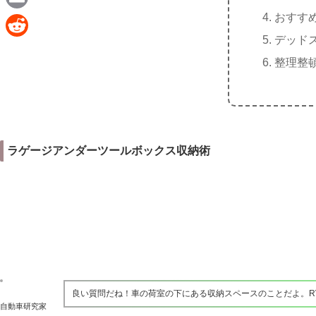
e
a
おすす
E
c
デッド
m
R
e
整理整
a
e
b
i
d
o
l
d
o
i
k
ラゲージアンダーツールボックス収納術
t
良い質問だね！車の荷室の下にある収納スペースのことだよ。R
自動車研究家