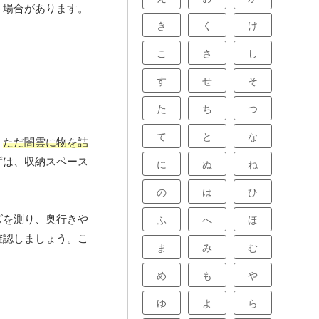
う場合があります。
き
く
け
こ
さ
し
す
せ
そ
た
ち
つ
て
と
な
、
ただ闇雲に物を詰
ずは、収納スペース
に
ぬ
ね
の
は
ひ
ズを測り、奥行きや
ふ
へ
ほ
確認しましょう。こ
ま
み
む
め
も
や
ゆ
よ
ら