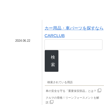
カー用品・車パーツを探すなら
CARCLUB
2024.06.22
検
索
検索されている用語
車の安全を守る「重要保安部品」とは？
クルマの骨格！リーンフォースメントを解
説