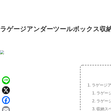
ラゲージアンダーツールボックス収
ラゲージ
L
ラゲー
i
X
ラゲー
n
F
収納ス