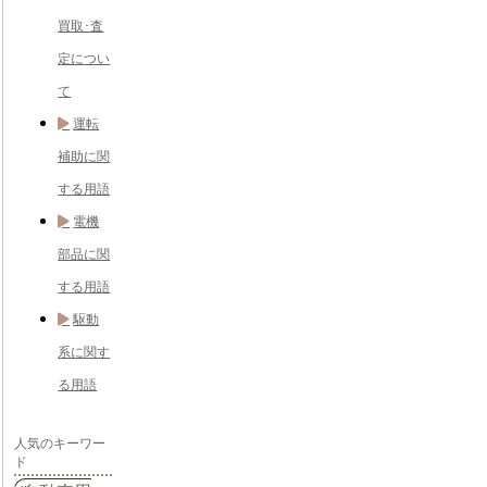
買取･査
定につい
て
運転
補助に関
する用語
電機
部品に関
する用語
駆動
系に関す
る用語
人気のキーワー
ド