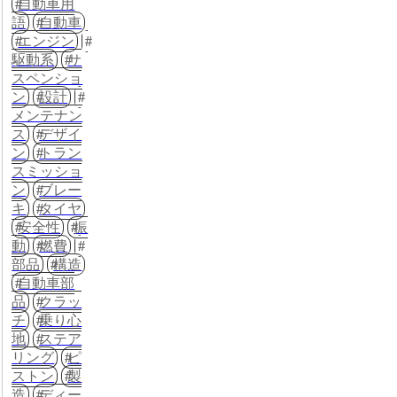
自動車用
語
自動車
エンジン
駆動系
サ
スペンショ
ン
設計
メンテナン
ス
デザイ
ン
トラン
スミッショ
ン
ブレー
キ
タイヤ
安全性
振
動
燃費
部品
構造
自動車部
品
クラッ
チ
乗り心
地
ステア
リング
ピ
ストン
製
造
ディー