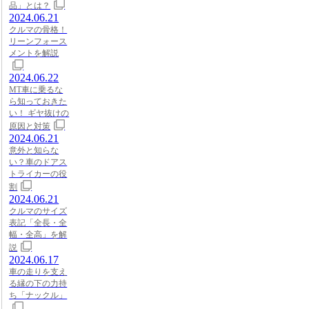
品」とは？
2024.06.21
クルマの骨格！
リーンフォース
メントを解説
2024.06.22
MT車に乗るな
ら知っておきた
い！ ギヤ抜けの
原因と対策
2024.06.21
意外と知らな
い？車のドアス
トライカーの役
割
2024.06.21
クルマのサイズ
表記「全長・全
幅・全高」を解
説
2024.06.17
車の走りを支え
る縁の下の力持
ち「ナックル」