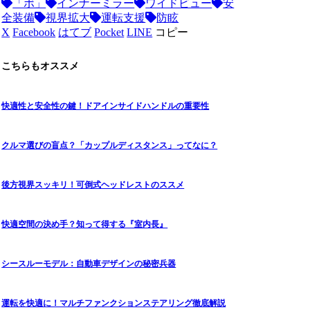
「ボ」
インナーミラー
ワイドビュー
安
全装備
視界拡大
運転支援
防眩
X
Facebook
はてブ
Pocket
LINE
コピー
こちらもオススメ
快適性と安全性の鍵！ドアインサイドハンドルの重要性
クルマ選びの盲点？「カップルディスタンス」ってなに？
後方視界スッキリ！可倒式ヘッドレストのススメ
快適空間の決め手？知って得する『室内長』
シースルーモデル：自動車デザインの秘密兵器
運転を快適に！マルチファンクションステアリング徹底解説