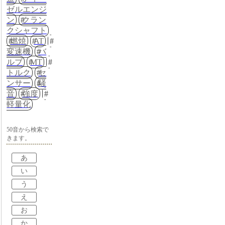
ゼルエンジ
ン
クラン
クシャフト
燃焼
AT
変速機
バ
ルブ
MT
トルク
セ
ンサー
騒
音
強度
軽量化
50音から検索で
きます。
あ
い
う
え
お
か