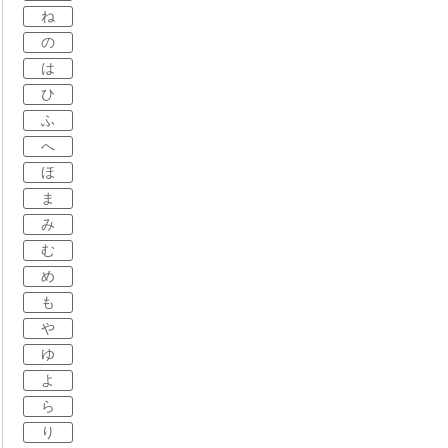
ね
の
は
ひ
ふ
へ
ほ
ま
み
む
め
も
や
ゆ
よ
ら
り