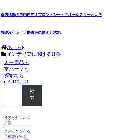
車内移動の自由自在！フロントシートウオークスルーとは？
異硬度パッド：快適性の進化と未来
ホーム
インテリアに関する用語
カー用品・
車パーツを
探すなら
CARCLUB
検
索
検索されている
用語
車の安全を守る
「重要保安部