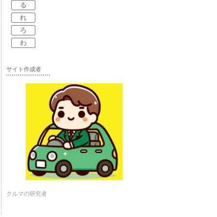
る
れ
ろ
わ
サイト作成者
クルマの研究者