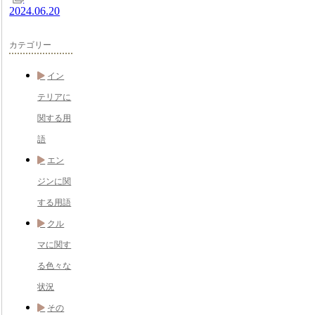
2024.06.20
カテゴリー
イン
テリアに
関する用
語
エン
ジンに関
する用語
クル
マに関す
る色々な
状況
その