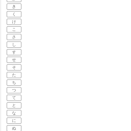
き
く
け
こ
さ
し
す
せ
そ
た
ち
つ
て
と
な
に
ぬ