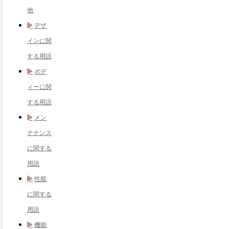
他
デザ
インに関
する用語
ボデ
ィーに関
する用語
メン
テナンス
に関する
用語
性能
に関する
用語
機能