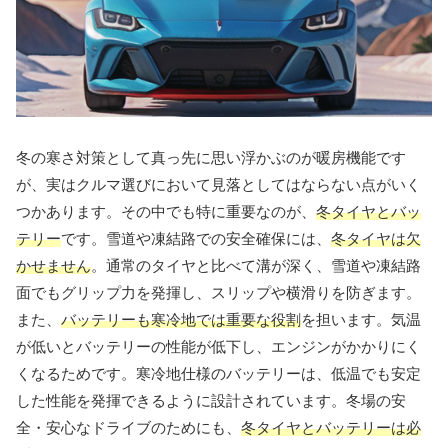
冬の寒さ対策として真っ先に思い浮かぶのが暖房機能です
が、実はクルマ選びにおいて見落としてはならない点がいく
つかあります。その中でも特に重要なのが、
冬タイヤとバッ
テリー
です。雪道や凍結路での安全確保には、
冬タイヤは欠
かせません
。通常のタイヤと比べて溝が深く、雪道や凍結路
面でもグリップ力を発揮し、スリップや横滑りを防ぎます。
また、
バッテリーも寒冷地では重要な役割
を担います。気温
が低いとバッテリーの性能が低下し、エンジンがかかりにく
くなるためです。寒冷地仕様のバッテリーは、低温でも安定
した性能を発揮できるように設計されています。冬場の安
全・安心なドライブのためにも、
冬タイヤとバッテリーは必