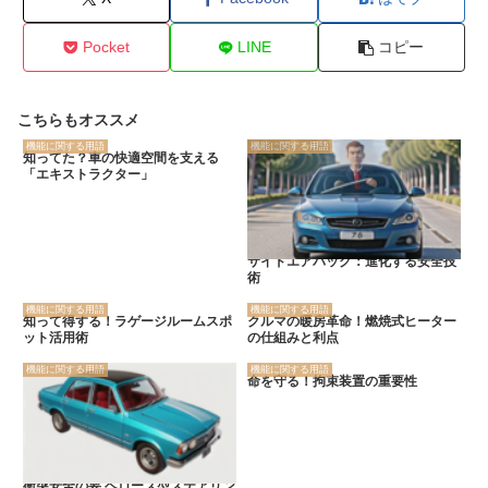
Pocket
LINE
コピー
こちらもオススメ
機能に関する用語
機能に関する用語
知ってた？車の快適空間を支える
「エキストラクター」
サイドエアバッグ：進化する安全技
術
機能に関する用語
機能に関する用語
知って得する！ラゲージルームスポ
クルマの暖房革命！燃焼式ヒーター
ット活用術
の仕組みと利点
機能に関する用語
機能に関する用語
命を守る！拘束装置の重要性
衝突安全の要 ベローズ型ステアリン