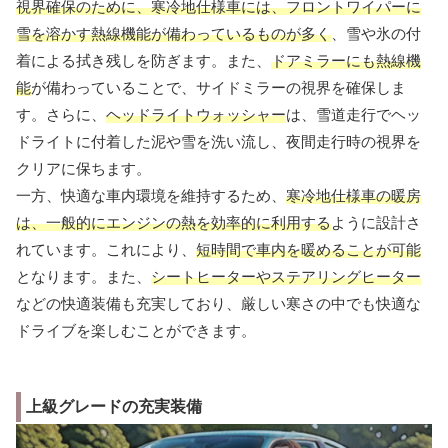
視界確保のために、寒冷地仕様車には、フロントワイパーに
雪を溶かす熱線機能が備わっているものが多く
、雪や氷の付
着による拭き残しを防ぎます。また、
ドアミラーにも熱線機
能
が備わっていることで、サイドミラーの視界を確保しま
す。さらに、
ヘッドライトウォッシャー
は、雪道走行でヘッ
ドライトに付着した泥や雪を洗い流し、夜間走行時の視界を
クリアに保ちます。
一方、快適な車内環境を維持するため、
寒冷地仕様車の暖房
は、一般的にエンジンの熱を効率的に利用する
ように設計さ
れています。これにより、
短時間で車内を暖めることが可能
となります。また、
シートヒーターやステアリングヒーター
などの快適装備も充実しており、厳しい寒さの中でも快適な
ドライブを楽しむことができます。
上級グレードの充実装備