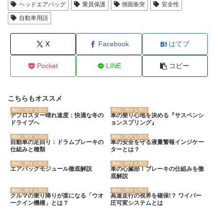
ヘッドエアバッグ
乗員保護
側面衝突
安全性
自動車用語
X
Facebook
はてブ
Pocket
LINE
コピー
こちらもオススメ
機能に関する用語
機能に関する用語
デフロスター晴れ速度：快適な冬の
車の乗り心地を決める『サスペンシ
ドライブへ
ョンスプリング』
機能に関する用語
機能に関する用語
自動車の足回り：ドラムブレーキの
車の安全を守る液量警報インジケー
仕組みと種類
ターとは？
機能に関する用語
機能に関する用語
エアバッグモジュール徹底解説
車の心臓部！ブレーキの仕組みを徹
底解説
機能に関する用語
機能に関する用語
クルマの乗り降りが楽になる「ウオ
高速走行の視界を確保!？ ワイパー
ークイン機構」とは？
圧可変システムとは