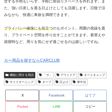
営する手間もいらず、手軽に雨宿りスペースを作れます。ま
た、強い日差しを遮る日よけとしても活躍します。日陰で涼
みながら、快適に車旅を満喫できます。
プライバシー確保にも役立つ
のもポイント。周囲の視線を遮
り、プライベート空間を作り出すことができます。着替えや
就寝時など、周りを気にせず過ごせるのは嬉しいですね。
カー用品を探すならCARCLUB
機能に関する用語
「サ」
アウトドア
オートキャンプ
サイドオーニング
タープ
日よけ
車中泊
X
Facebook
はてブ
Pocket
LINE
コピー