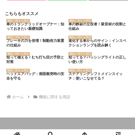
こちらもオススメ
機能に関する用語
機能に関する用語
車のトランクリッドオープナー：知
車の静寂の立役者！吸音材の役割と
っておきたい基礎知識
仕組み
機能に関する用語
機能に関する用語
ブレーキの力を倍増！制動倍力装置
進化する車からのサイン：インスペ
の仕組み
クションランプを読み解く
機能に関する用語
機能に関する用語
知って備える！むち打ち症の予防と
知ってる？パッシングライトの正し
対策
い使い方
機能に関する用語
機能に関する用語
ヘッドエアバッグ：側面衝突時の安
ステアリングシフトメインスイッ
全を守る
チ：使いこなせてる？
ホーム
機能に関する用語