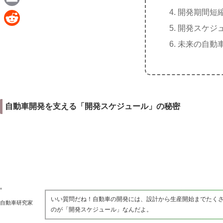
e
a
開発期間短
E
c
開発スケジ
m
R
e
未来の自動
a
e
b
i
d
o
l
d
o
i
k
自動車開発を支える「開発スケジュール」の秘密
t
いい質問だね！自動車の開発には、設計から生産開始までたく
自動車研究家
のが「開発スケジュール」なんだよ。