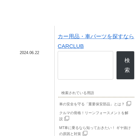
カー用品・車パーツを探すなら
CARCLUB
2024.06.22
検
索
検索されている用語
車の安全を守る「重要保安部品」とは？
クルマの骨格！リーンフォースメントを解
説
MT車に乗るなら知っておきたい！ ギヤ抜け
の原因と対策