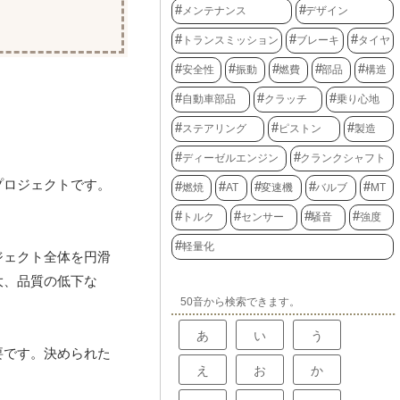
メンテナンス
デザイン
トランスミッション
ブレーキ
タイヤ
安全性
振動
燃費
部品
構造
自動車部品
クラッチ
乗り心地
ステアリング
ピストン
製造
ディーゼルエンジン
クランクシャフト
プロジェクトです。
燃焼
AT
変速機
バルブ
MT
トルク
センサー
騒音
強度
軽量化
ジェクト全体を円滑
大、品質の低下な
50音から検索できます。
あ
い
う
要です。決められた
え
お
か