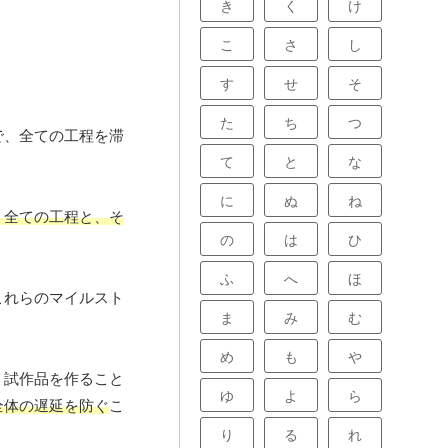
き
く
け
こ
さ
し
す
せ
そ
た
ち
つ
で、全ての工程を滞
て
と
な
に
ぬ
ね
、全ての工程と、そ
の
は
ひ
ふ
へ
ほ
これらのマイルスト
ま
み
む
め
も
や
、試作品を作ること
ゆ
よ
ら
全体の遅延を防ぐ
こ
り
る
れ