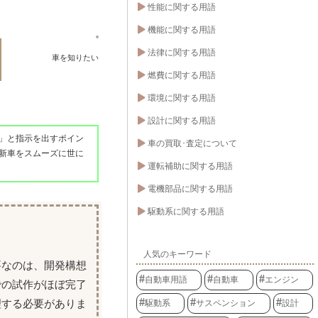
性能に関する用語
機能に関する用語
法律に関する用語
車を知りたい
燃費に関する用語
環境に関する用語
設計に関する用語
」と指示を出すポイン
車の買取･査定について
新車をスムーズに世に
運転補助に関する用語
電機部品に関する用語
駆動系に関する用語
人気のキーワード
要なのは、開発構想
自動車用語
自動車
エンジン
での試作がほぼ完了
理する必要がありま
駆動系
サスペンション
設計