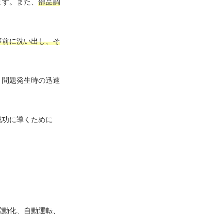
ます。また、
部品調
事前に洗い出し、そ
、問題発生時の迅速
成功に導くために
電動化、自動運転、