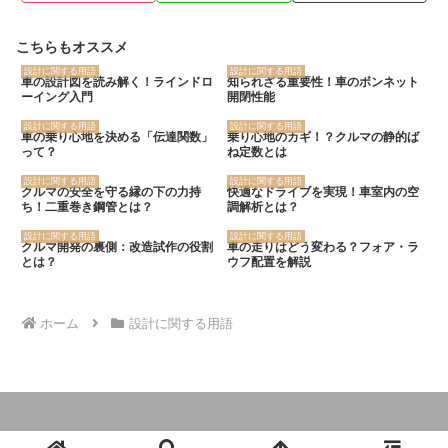
こちらもオススメ
設計に関する用語
設計に関する用語
車の設計図を読み解く！ラインドロ
知られざる重要性！車のボンネット
ーイング入門
開閉性能
設計に関する用語
設計に関する用語
車の乗り心地を決める「伝達関数」
乗り心地のカギ！？クルマの静的ば
って？
ね定数とは
設計に関する用語
設計に関する用語
クルマの安全を守る縁の下の力持
快適なドライブを実現！車室内の空
ち！二重巻き鋼管とは？
調解析とは？
設計に関する用語
設計に関する用語
クルマ開発の裏側：改造試作の役割
車の走りはどう変わる？フォア・ラ
とは？
ウフ配置を解説
ホーム
設計に関する用語