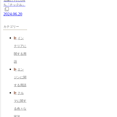
る縁の下の力持
ち「ナックル」
2024.06.20
カテゴリー
イン
テリアに
関する用
語
エン
ジンに関
する用語
クル
マに関す
る色々な
状況