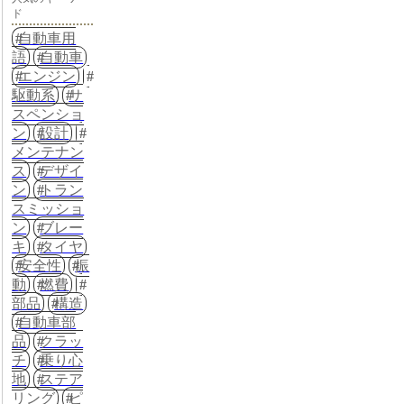
ド
自動車用
語
自動車
エンジン
駆動系
サ
スペンショ
ン
設計
メンテナン
ス
デザイ
ン
トラン
スミッショ
ン
ブレー
キ
タイヤ
安全性
振
動
燃費
部品
構造
自動車部
品
クラッ
チ
乗り心
地
ステア
リング
ピ