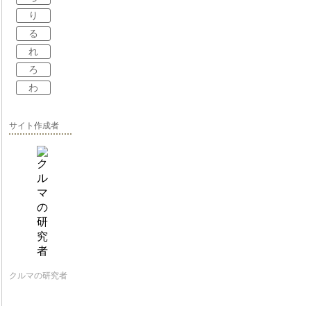
り
る
れ
ろ
わ
サイト作成者
クルマの研究者