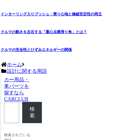
インターリング入りブッシュ：乗り心地と操縦安定性の両立
クルマの動きを左右する「重心点横滑り角」とは？
クルマの安全性とひずみエネルギーの関係
ホーム
設計に関する用語
カー用品・
車パーツを
探すなら
CARCLUB
検
索
検索されている