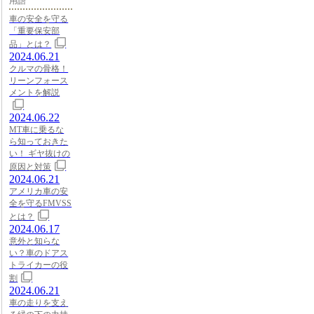
用語
車の安全を守る
「重要保安部
品」とは？
2024.06.21
クルマの骨格！
リーンフォース
メントを解説
2024.06.22
MT車に乗るな
ら知っておきた
い！ ギヤ抜けの
原因と対策
2024.06.21
アメリカ車の安
全を守るFMVSS
とは？
2024.06.17
意外と知らな
い？車のドアス
トライカーの役
割
2024.06.21
車の走りを支え