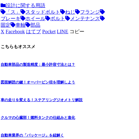
設計に関する用語
「ス」
スタッドボルト
ねじ
フランジ
ブレーキ
ホイール
ボルト
メンテナンス
固定
車軸
部品
X
Facebook
はてブ
Pocket
LINE
コピー
こちらもオススメ
自動車部品の製造精度：最小許容寸法とは？
図面解読の鍵！オーバーピン径を理解しよう
車の走りを変える！ステアリングジオメトリ解説
クルマの心臓部！燃料タンクの仕組みと進化
自動車業界の「パッケージ」を紐解く