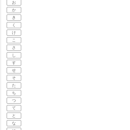
お
か
き
く
け
こ
さ
し
す
せ
そ
た
ち
つ
て
と
な