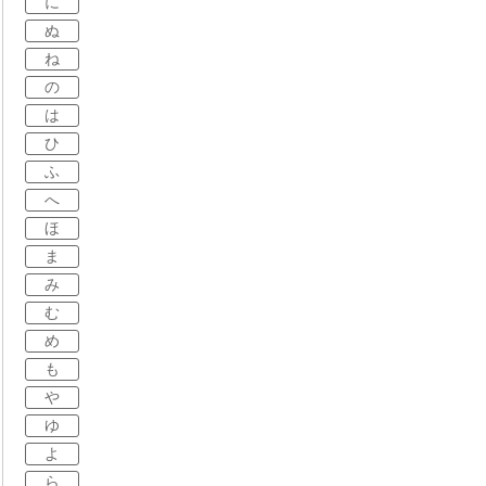
に
ぬ
ね
の
は
ひ
ふ
へ
ほ
ま
み
む
め
も
や
ゆ
よ
ら