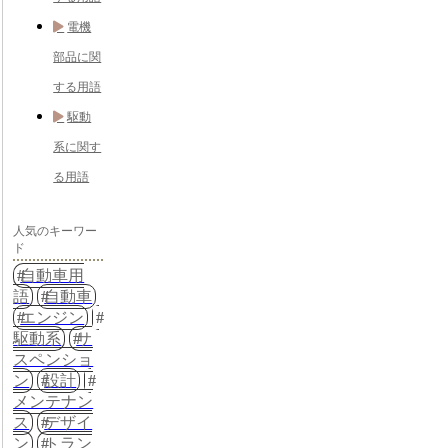
電機
部品に関
する用語
駆動
系に関す
る用語
人気のキーワー
ド
自動車用
語
自動車
エンジン
駆動系
サ
スペンショ
ン
設計
メンテナン
ス
デザイ
ン
トラン