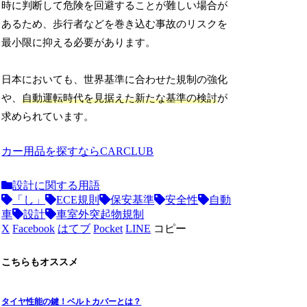
時に判断して危険を回避することが難しい場合が
あるため、歩行者などを巻き込む事故のリスクを
最小限に抑える必要があります。
日本においても、世界基準に合わせた規制の強化
や、
自動運転時代を見据えた新たな基準の検討
が
求められています。
カー用品を探すならCARCLUB
設計に関する用語
「し」
ECE規則
保安基準
安全性
自動
車
設計
車室外突起物規制
X
Facebook
はてブ
Pocket
LINE
コピー
こちらもオススメ
タイヤ性能の鍵！ベルトカバーとは？