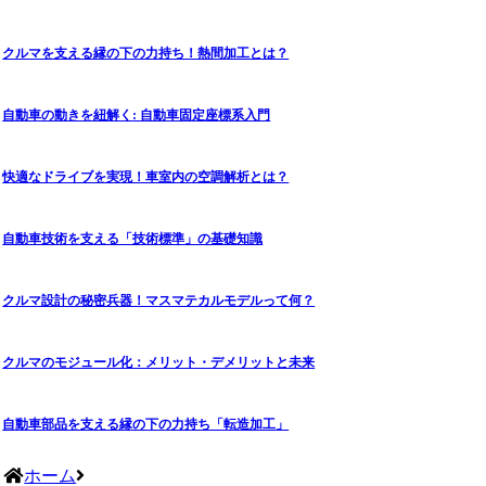
クルマを支える縁の下の力持ち！熱間加工とは？
自動車の動きを紐解く: 自動車固定座標系入門
快適なドライブを実現！車室内の空調解析とは？
自動車技術を支える「技術標準」の基礎知識
クルマ設計の秘密兵器！マスマテカルモデルって何？
クルマのモジュール化：メリット・デメリットと未来
自動車部品を支える縁の下の力持ち「転造加工」
ホーム