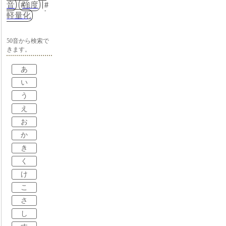
音
強度
軽量化
50音から検索で
きます。
あ
い
う
え
お
か
き
く
け
こ
さ
し