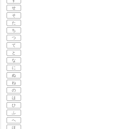
す
せ
そ
た
ち
つ
て
と
な
に
ぬ
ね
の
は
ひ
ふ
へ
ほ