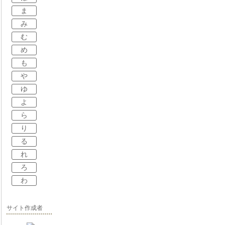
ま
み
む
め
も
や
ゆ
よ
ら
り
る
れ
ろ
わ
サイト作成者