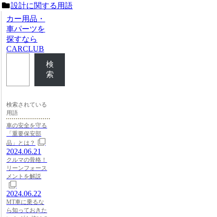
設計に関する用語
カー用品・
車パーツを
探すなら
CARCLUB
検
索
検索されている
用語
車の安全を守る
「重要保安部
品」とは？
2024.06.21
クルマの骨格！
リーンフォース
メントを解説
2024.06.22
MT車に乗るな
ら知っておきた