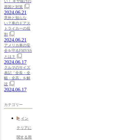
い！ ギヤ抜けの
原因と対策
2024.06.21
意外と知らな
い？車のドアス
トライカーの役
割
2024.06.21
アメリカ車の安
全を守るFMVSS
とは？
2024.06.17
クルマのサイズ
表記「全長・全
幅・全高」を解
説
2024.06.17
カテゴリー
イン
テリアに
関する用