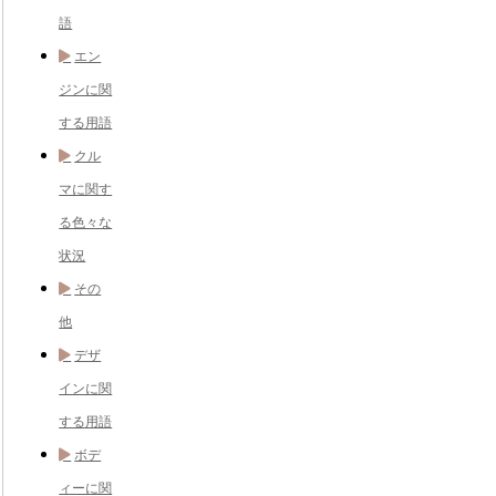
語
エン
ジンに関
する用語
クル
マに関す
る色々な
状況
その
他
デザ
インに関
する用語
ボデ
ィーに関