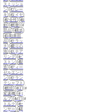
スミッショ
ン
ブレー
キ
タイヤ
安全性
振
動
燃費
部品
構造
自動車部
品
クラッ
チ
乗り心
地
ステア
リング
ピ
ストン
製
造
ディー
ゼルエンジ
ン
クラン
クシャフト
燃焼
AT
変速機
バ
ルブ
MT
トルク
セ
ンサー
騒