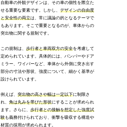
自動車の外観デザインは、その車の個性を際立た
せる重要な要素です。しかし、
デザインの自由度
と安全性の両立
は、常に議論の的となるテーマで
もあります。そこで重要となるのが、車体からの
突出物に関する規制です。
この規制は、
歩行者と車両双方の安全
を考慮して
定められています。具体的には、バンパーやドア
ミラー、ワイパーなど、車体から外側に突き出す
部分の寸法や形状、強度について、細かく基準が
設けられています。
例えば、
突出物の高さや幅は一定以下
に制限さ
れ、
角は丸みを帯びた形状
にすることが求められ
ます。さらに、
歩行者との接触を想定した強度試
験
も義務付けられており、衝撃を吸収する構造や
材質の採用が求められます。