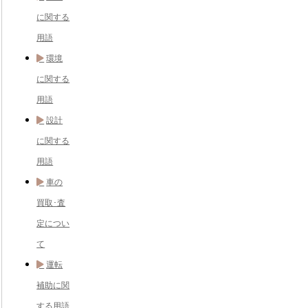
に関する
用語
環境
に関する
用語
設計
に関する
用語
車の
買取･査
定につい
て
運転
補助に関
する用語