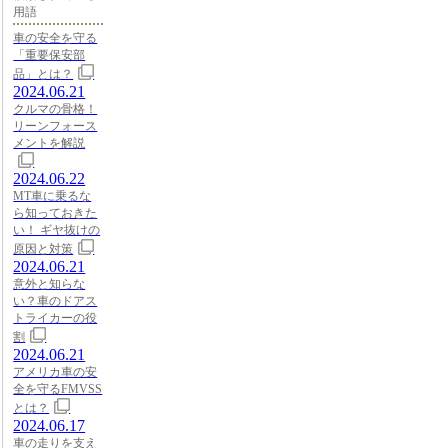
用語
車の安全を守る
「重要保安部
品」とは？
2024.06.21
クルマの骨格！
リーンフォース
メントを解説
2024.06.22
MT車に乗るな
ら知っておきた
い！ ギヤ抜けの
原因と対策
2024.06.21
意外と知らな
い？車のドアス
トライカーの役
割
2024.06.21
アメリカ車の安
全を守るFMVSS
とは？
2024.06.17
車の走りを支え