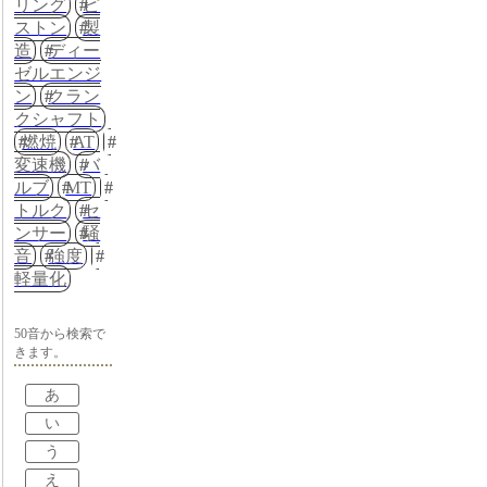
リング
ピ
ストン
製
造
ディー
ゼルエンジ
ン
クラン
クシャフト
燃焼
AT
変速機
バ
ルブ
MT
トルク
セ
ンサー
騒
音
強度
軽量化
50音から検索で
きます。
あ
い
う
え