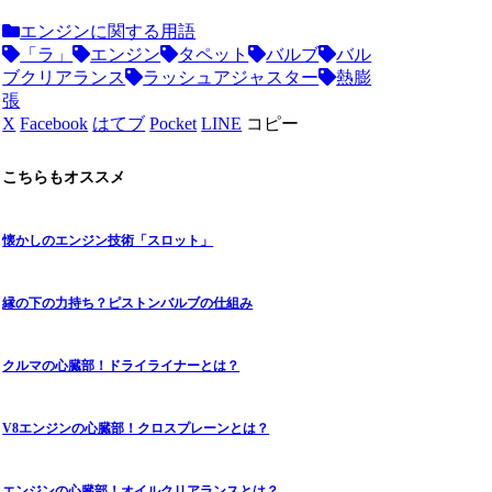
エンジンに関する用語
「ラ」
エンジン
タペット
バルブ
バル
ブクリアランス
ラッシュアジャスター
熱膨
張
X
Facebook
はてブ
Pocket
LINE
コピー
こちらもオススメ
懐かしのエンジン技術「スロット」
縁の下の力持ち？ピストンバルブの仕組み
クルマの心臓部！ドライライナーとは？
V8エンジンの心臓部！クロスプレーンとは？
エンジンの心臓部！オイルクリアランスとは？