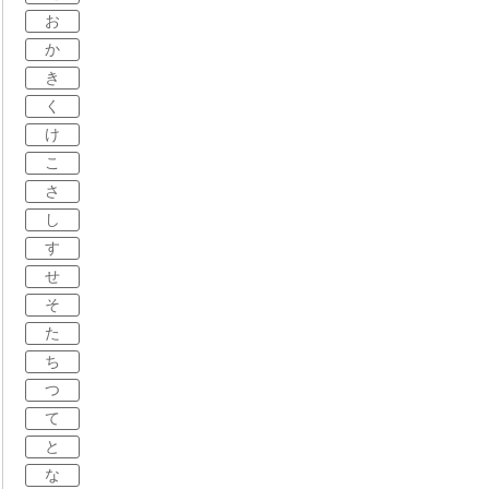
お
か
き
く
け
こ
さ
し
す
せ
そ
た
ち
つ
て
と
な