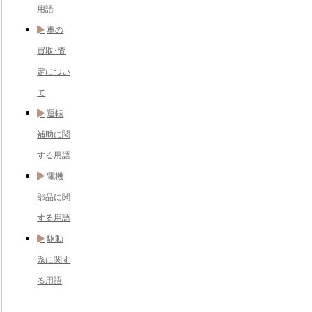
用語
車の
買取･査
定につい
て
運転
補助に関
する用語
電機
部品に関
する用語
駆動
系に関す
る用語