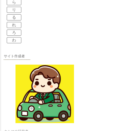
ら
り
る
れ
ろ
わ
サイト作成者