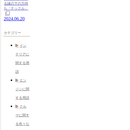
る縁の下の力持
ち「ナックル」
2024.06.20
カテゴリー
イン
テリアに
関する用
語
エン
ジンに関
する用語
クル
マに関す
る色々な