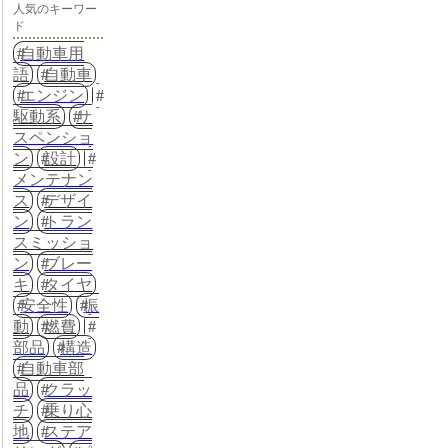
人気のキーワー
ド
自動車用
語
自動車
エンジン
駆動系
サ
スペンショ
ン
設計
メンテナン
ス
デザイ
ン
トラン
スミッショ
ン
ブレー
キ
タイヤ
安全性
振
動
燃費
部品
構造
自動車部
品
クラッ
チ
乗り心
地
ステア