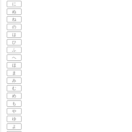
に
ぬ
ね
の
は
ひ
ふ
へ
ほ
ま
み
む
め
も
や
ゆ
よ