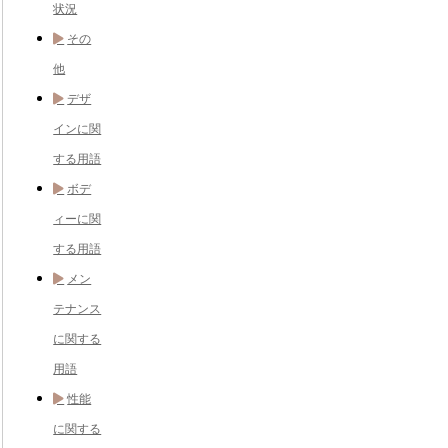
状況
その
他
デザ
インに関
する用語
ボデ
ィーに関
する用語
メン
テナンス
に関する
用語
性能
に関する