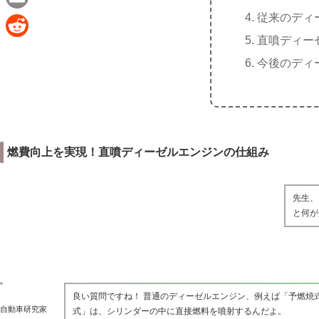
e
a
従来のディ
E
c
直噴ディー
m
R
e
今後のディ
a
e
b
i
d
o
l
d
o
i
k
燃費向上を実現！直噴ディーゼルエンジンの仕組み
t
先生、
と何が
良い質問ですね！ 普通のディーゼルエンジン、例えば「予燃焼
自動車研究家
式」は、シリンダーの中に直接燃料を噴射するんだよ。