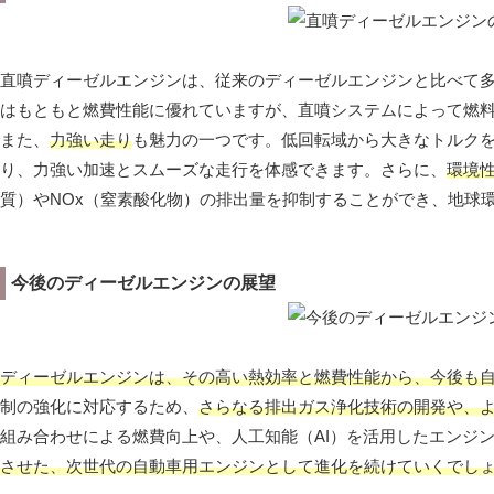
直噴ディーゼルエンジンは、従来のディーゼルエンジンと比べて
はもともと燃費性能に優れていますが、直噴システムによって燃
また、
力強い走り
も魅力の一つです。低回転域から大きなトルク
り、力強い加速とスムーズな走行を体感できます。さらに、
環境
質）やNOx（窒素酸化物）の排出量を抑制することができ、地球
今後のディーゼルエンジンの展望
ディーゼルエンジンは、その高い熱効率と燃費性能から、今後も
制の強化に対応するため、
さらなる排出ガス浄化技術の開発や、
組み合わせによる燃費向上や、人工知能（AI）を活用したエンジ
させた、次世代の自動車用エンジンとして進化を続けていくでし