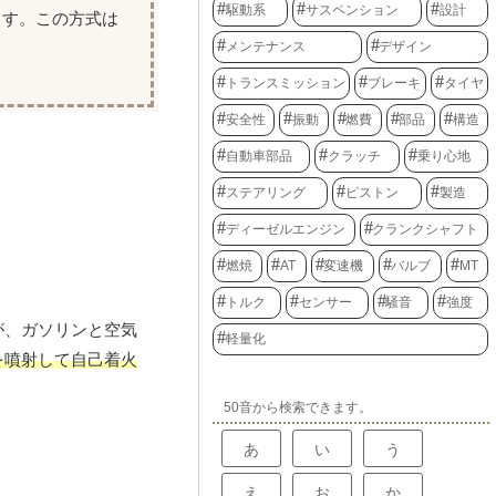
駆動系
サスペンション
設計
ます。この方式は
メンテナンス
デザイン
トランスミッション
ブレーキ
タイヤ
安全性
振動
燃費
部品
構造
自動車部品
クラッチ
乗り心地
ステアリング
ピストン
製造
ディーゼルエンジン
クランクシャフト
燃焼
AT
変速機
バルブ
MT
トルク
センサー
騒音
強度
が、ガソリンと空気
軽量化
を噴射して自己着火
50音から検索できます。
あ
い
う
え
お
か