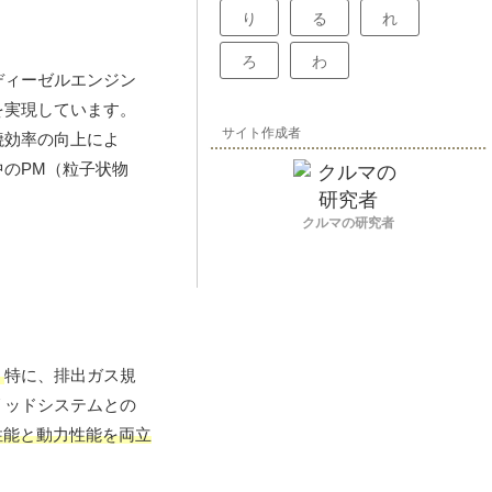
り
る
れ
ろ
わ
ディーゼルエンジン
を実現しています。
サイト作成者
焼効率の向上によ
のPM（粒子状物
クルマの研究者
。
特に、排出ガス規
リッドシステムとの
性能と動力性能を両立