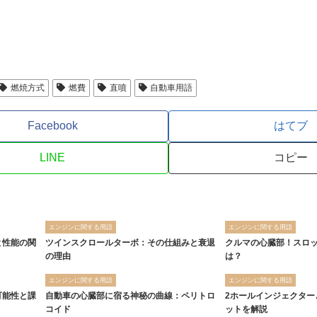
燃焼方式
燃費
直噴
自動車用語
Facebook
はてブ
LINE
コピー
エンジンに関する用語
エンジンに関する用語
と性能の関
ツインスクロールターボ：その仕組みと衰退
クルマの心臓部！スロ
の理由
は？
エンジンに関する用語
エンジンに関する用語
可能性と課
自動車の心臓部に宿る神秘の曲線：ペリトロ
2ホールインジェクター
コイド
ットを解説