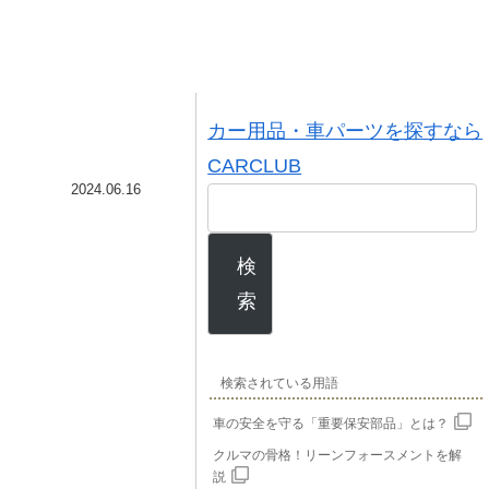
カー用品・車パーツを探すなら
CARCLUB
2024.06.16
検
索
検索されている用語
車の安全を守る「重要保安部品」とは？
クルマの骨格！リーンフォースメントを解
説