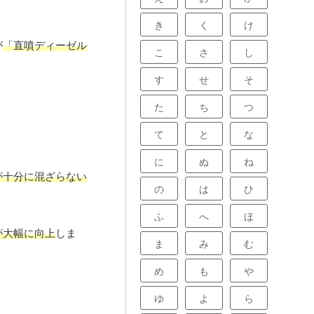
き
く
け
が
「直噴ディーゼル
こ
さ
し
す
せ
そ
た
ち
つ
て
と
な
に
ぬ
ね
が十分に混ざらない
の
は
ひ
ふ
へ
ほ
が大幅に向上
しま
ま
み
む
め
も
や
ゆ
よ
ら