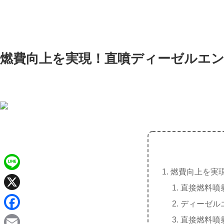
燃費向上を実現！直噴ディーゼルエ
燃費向上を実
L
直接燃料噴
i
X
ディーゼル
n
F
直接燃料噴