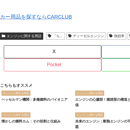
カー用品を探すならCARCLUB
エンジンに関する用語
「ち」
ディーゼルエンジン
熱効率
X
Pocket
こちらもオススメ
エンジンに関する用語
エンジンに関する用語
ヘッセルマン機関：多種燃料のパイオニア
エンジンの心臓部！燃焼室の構造
係
エンジンに関する用語
エンジンに関する用語
懐かしの燃料カム：その役割と仕組み
未来のエンジン：断熱エンジンの
題