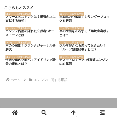
こちらもオススメ
エンジンに関する用語
エンジンに関する用語
スワールピストンとは？燃費向上に
自動車の心臓部！シリンダーブロッ
貢献する技術！
クを解剖
エンジンに関する用語
エンジンに関する用語
エンジン内部の隠れた立役者: キー
車の性能を左右する「燃焼室容積」
ストーンとは
とは？
エンジンに関する用語
エンジンに関する用語
車の心臓部！クランクジャーナルを
クルマ好きなら知っておきたい！
解説
「ルーツ型過給機」とは？
エンジンに関する用語
エンジンに関する用語
快適な車内空間へ：アイドリング騒
デスモドロミック: 超高速エンジン
音の正体とは？
の心臓部
ホーム
エンジンに関する用語
© 2024 クルマの大辞典.