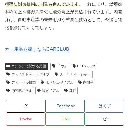
精密な制御技術の開発も進んでいます
。これにより、燃焼効
率の向上や排ガス浄化性能の向上が見込まれています。内開
弁は、自動車産業の未来を担う重要な技術として、今後も進
化を続けていくでしょう。
カー用品を探すならCARCLUB
エンジンに関する用語
「ウ」
EGRバルブ
ウェイストゲートバルブ
ターボチャージャー
ディーゼル機関
ボッシュ型ノズル
内開弁
内開式ノズル
噴射ノズル
針弁
X
Facebook
はてブ
Pocket
LINE
コピー