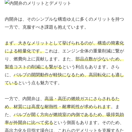
内開弁は、そのシンプルな構造ゆえに多くのメリットを持つ
一方で、克服すべき課題も抱えています。
まず、大きなメリットとして挙げられるのが、構造の簡素化
による軽量化です。
これは、エンジン全体の重量削減に繋が
り、燃費向上に貢献します。また、
部品点数が少ないため、
製造コストの削減にも繋がる
という利点もあります。さら
に、
バルブの開閉動作が軽快になるため、高回転化にも適し
ている
という点も魅力です。
一方で、内開弁は、
高温・高圧の燃焼ガスにさらされるた
め、材質には高度な耐熱性・耐摩耗性が求められます
。ま
た、
バルブが開く方向が燃焼室の内側であるため、吸排気効
率が外開弁に比べて劣る
という側面もあります。そのため、
高出力化を目指す場合は、これらのデメリットを克服するた