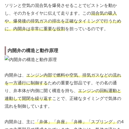
ソリンと空気の混合気を爆発させることでピストンを動か
し、その力をタイヤに伝えて走ります。この
混合気の吸入
や、爆発後の排気ガスの排出を正確なタイミングで行うため
に、内開弁は非常に重要な役割
を担っているのです。
内開弁の構造と動作原理
内開弁は、
エンジン内部で燃料や空気、排気ガスなどの流れ
を一方通行に制御する
ための重要な部品です。その名の通
り、弁本体が内側に開く構造を持ち、
エンジンの回転運動と
連動して開閉を繰り返す
ことで、正確なタイミングで気体の
流れを制御しています。
内開弁は、主に
「弁体」「弁座」「弁棒」「スプリング」
の4