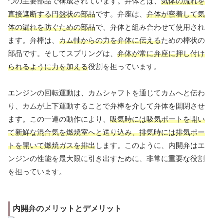
つの主要部品で構成されています。弁体とは、
気体の流れを
直接遮断する円盤状の部品
です。弁座は、
弁体が密着して気
体の漏れを防ぐための部品
で、弁体と組み合わせて使用され
ます。弁棒は、
カム軸からの力を弁体に伝える
ための棒状の
部品です。そしてスプリングは、
弁体が常に弁座に押し付け
られるように力を加える
役割を担っています。
エンジンの回転運動は、カムシャフトを通じてカムへと伝わ
り、カムが上下運動することで弁棒を介して弁体を開閉させ
ます。この一連の動作により、
吸気時には吸気ポートを開い
て新鮮な混合気を燃焼室へと送り込み、排気時には排気ポー
トを開いて燃焼ガスを排出
します。このように、内開弁はエ
ンジンの性能を最大限に引き出すために、非常に重要な役割
を担っています。
内開弁のメリットとデメリット