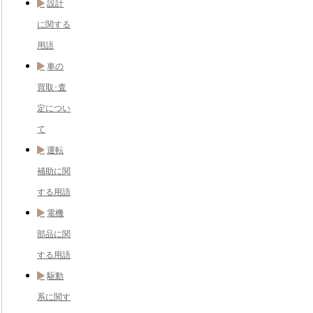
設計
に関する
用語
車の
買取･査
定につい
て
運転
補助に関
する用語
電機
部品に関
する用語
駆動
系に関す