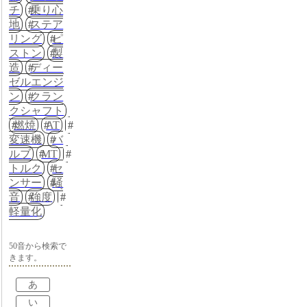
チ
乗り心
地
ステア
リング
ピ
ストン
製
造
ディー
ゼルエンジ
ン
クラン
クシャフト
燃焼
AT
変速機
バ
ルブ
MT
トルク
セ
ンサー
騒
音
強度
軽量化
50音から検索で
きます。
あ
い