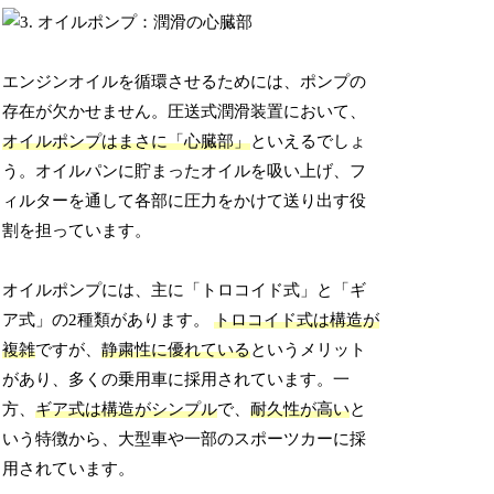
エンジンオイルを循環させるためには、ポンプの
存在が欠かせません。圧送式潤滑装置において、
オイルポンプはまさに「心臓部」
といえるでしょ
う。オイルパンに貯まったオイルを吸い上げ、フ
ィルターを通して各部に圧力をかけて送り出す役
割を担っています。
オイルポンプには、主に「トロコイド式」と「ギ
ア式」の2種類があります。
トロコイド式は構造が
複雑
ですが、
静粛性に優れている
というメリット
があり、多くの乗用車に採用されています。一
方、
ギア式は構造がシンプル
で、
耐久性が高い
と
いう特徴から、大型車や一部のスポーツカーに採
用されています。