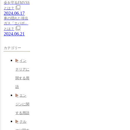
全を守るFMVSS
とは？
2024.06.17
車の隠れた排出
ガス「エバポ」
とは？
2024.06.21
カテゴリー
イン
テリアに
関する用
語
エン
ジンに関
する用語
クル