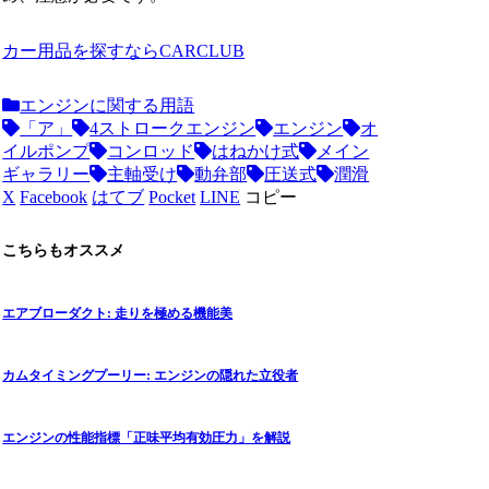
カー用品を探すならCARCLUB
エンジンに関する用語
「ア」
4ストロークエンジン
エンジン
オ
イルポンプ
コンロッド
はねかけ式
メイン
ギャラリー
主軸受け
動弁部
圧送式
潤滑
X
Facebook
はてブ
Pocket
LINE
コピー
こちらもオススメ
エアブローダクト: 走りを極める機能美
カムタイミングプーリー: エンジンの隠れた立役者
エンジンの性能指標「正味平均有効圧力」を解説