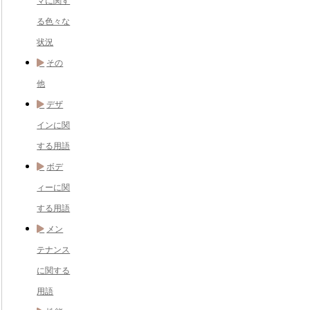
マに関す
る色々な
状況
その
他
デザ
インに関
する用語
ボデ
ィーに関
する用語
メン
テナンス
に関する
用語