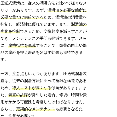
圧送式潤滑は、従来の潤滑方法と比べて様々なメ
リットがあります。まず、
潤滑油を必要な箇所に
必要な量だけ供給できる
ため、潤滑油の消費量を
抑制し、経済性に優れています。また、
潤滑油の
劣化を抑制
できるため、交換頻度を減らすことが
でき、メンテナンスの手間も軽減できます。さら
に、
摩擦抵抗を低減
することで、燃費の向上や部
品の摩耗を抑え寿命を延ばす効果も期待できま
す。
一方、注意点もいくつかあります。圧送式潤滑装
置は、従来の潤滑方法に比べて複雑な構造である
ため、
導入コストが高くなる
傾向があります。ま
た、
装置の故障
が発生した場合、修復に時間や費
用がかかる可能性も考慮しなければなりません。
さらに、
定期的なメンテナンス
も必要となるた
め、注意が必要です。