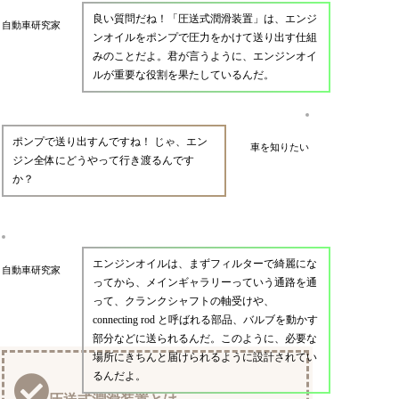
良い質問だね！「圧送式潤滑装置」は、エンジ
自動車研究家
ンオイルをポンプで圧力をかけて送り出す仕組
みのことだよ。君が言うように、エンジンオイ
ルが重要な役割を果たしているんだ。
ポンプで送り出すんですね！ じゃ、エン
車を知りたい
ジン全体にどうやって行き渡るんです
か？
エンジンオイルは、まずフィルターで綺麗にな
自動車研究家
ってから、メインギャラリーっていう通路を通
って、クランクシャフトの軸受けや、
connecting rod と呼ばれる部品、バルブを動かす
部分などに送られるんだ。このように、必要な
場所にきちんと届けられるように設計されてい
るんだよ。