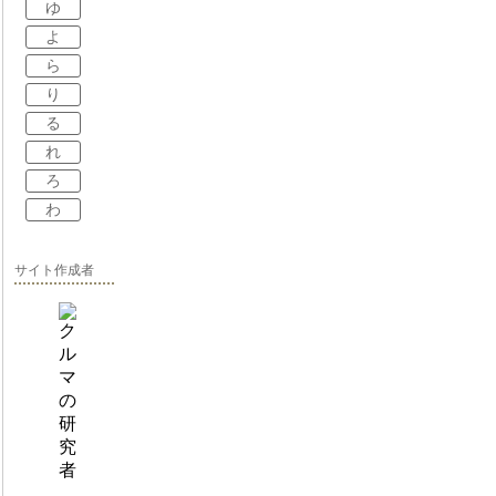
ゆ
よ
ら
り
る
れ
ろ
わ
サイト作成者