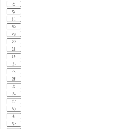
と
な
に
ぬ
ね
の
は
ひ
ふ
へ
ほ
ま
み
む
め
も
や