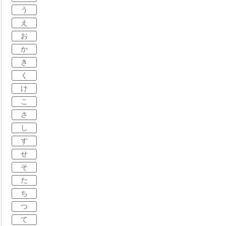
う
え
お
か
き
く
け
こ
さ
し
す
せ
そ
た
ち
つ
て