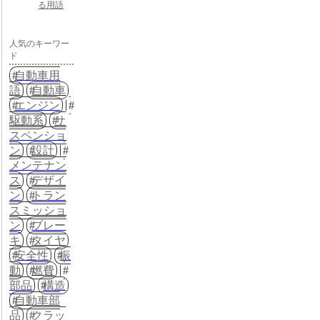
る用語
人気のキーワー
ド
自動車用
語
自動車
エンジン
駆動系
サ
スペンショ
ン
設計
メンテナン
ス
デザイ
ン
トラン
スミッショ
ン
ブレー
キ
タイヤ
安全性
振
動
燃費
部品
構造
自動車部
品
クラッ