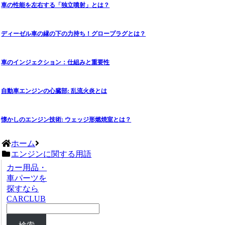
車の性能を左右する「独立噴射」とは？
ディーゼル車の縁の下の力持ち！グロープラグとは？
車のインジェクション：仕組みと重要性
自動車エンジンの心臓部: 乱流火炎とは
懐かしのエンジン技術: ウェッジ形燃焼室とは？
ホーム
エンジンに関する用語
カー用品・
車パーツを
探すなら
CARCLUB