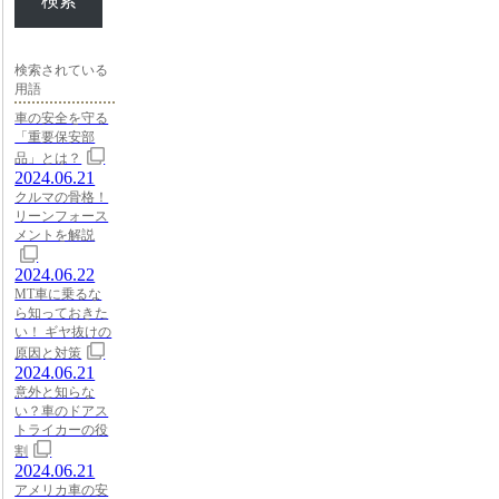
検索
検索されている
用語
車の安全を守る
「重要保安部
品」とは？
2024.06.21
クルマの骨格！
リーンフォース
メントを解説
2024.06.22
MT車に乗るな
ら知っておきた
い！ ギヤ抜けの
原因と対策
2024.06.21
意外と知らな
い？車のドアス
トライカーの役
割
2024.06.21
アメリカ車の安