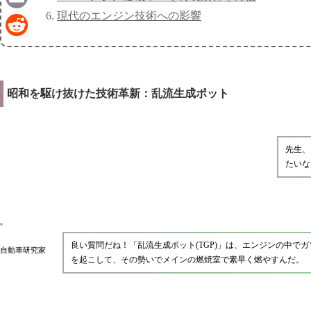
現代のエンジン技術への影響
Email
Reddit
昭和を駆け抜けた技術革新：乱流生成ポット
先生、
たいな
良い質問だね！「乱流生成ポット(TGP)」は、エンジンの中
自動車研究家
を起こして、その勢いでメインの燃焼室で素早く燃やすんだ。