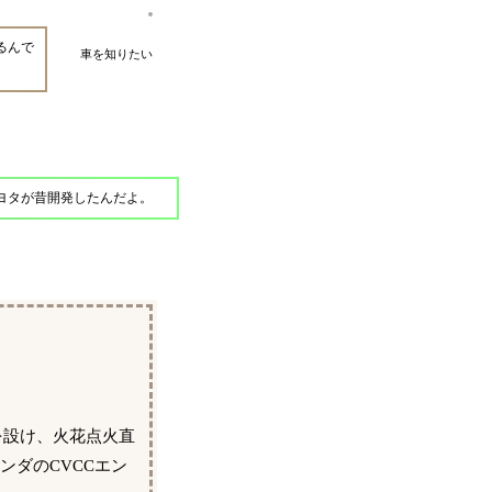
るんで
車を知りたい
ヨタが昔開発したんだよ。
を設け、火花点火直
ンダのCVCCエン