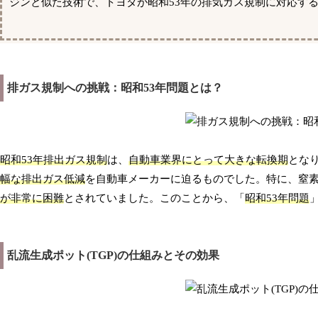
ジンと似た技術で、トヨタが昭和53年の排気ガス規制に対応す
排ガス規制への挑戦：昭和53年問題とは？
昭和53年排出ガス規制
は、
自動車業界にとって大きな転換期
とな
幅な排出ガス低減
を自動車メーカーに迫るものでした。特に、窒素
が非常に困難
とされていました。このことから、「
昭和53年問題
乱流生成ポット(TGP)の仕組みとその効果