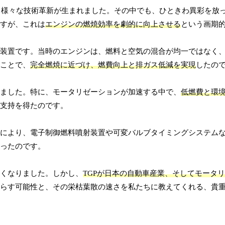
、様々な技術革新が生まれました。その中でも、ひときわ異彩を放
ですが、これは
エンジンの燃焼効率を劇的に向上させる
という画期
る装置です。当時のエンジンは、燃料と空気の混合が均一ではなく
ることで、
完全燃焼に近づけ、燃費向上と排ガス低減を実現
したの
しました。特に、モータリゼーションが加速する中で、
低燃費と環
ら支持を得たのです。
歩により、電子制御燃料噴射装置や可変バルブタイミングシステム
いったのです。
なくなりました。しかし、
TGPが日本の自動車産業、そしてモータ
たらす可能性と、その栄枯葉散の速さを私たちに教えてくれる、貴