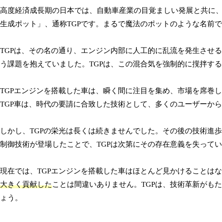
高度経済成長期の日本では、自動車産業の目覚ましい発展と共に
生成ポット」、通称TGPです。まるで魔法のポットのような名前
TGPは、その名の通り、エンジン内部に人工的に乱流を発生させ
う課題を抱えていました。TGPは、この混合気を強制的に撹拌す
TGPエンジンを搭載した車は、瞬く間に注目を集め、市場を席巻
TGP車は、時代の要請に合致した技術として、多くのユーザーか
しかし、TGPの栄光は長くは続きませんでした。その後の技術進
制御技術が登場したことで、TGPは次第にその存在意義を失って
現在では、TGPエンジンを搭載した車はほとんど見かけることは
大きく貢献した
ことは間違いありません。TGPは、技術革新がも
ょう。