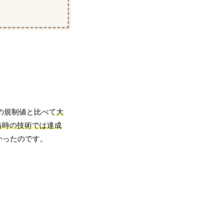
での規制値と比べて
大
当時の技術では達成
かったのです。