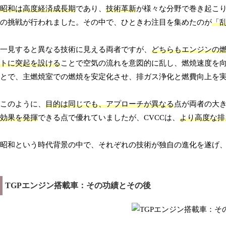
昭和は高度経済成長期
であり、
技術革新
が様々な分野で巻き起こ
の挑戦が行われました。その中で、ひときわ注目を集めたのが
「
一見すると異なる技術に見える両者ですが、
どちらもエンジンの
トに突起を設ける
ことで空気の流れを意図的に乱し、燃焼速度を向
とで、主燃焼室での燃焼を安定化させ、排ガス浄化と燃費向上を
このように、
目的は同じでも、アプローチが異なる
点が両者の大
効果を発揮
できる点で優れていましたが、CVCCは、
より高度な排
昭和という時代背景の中で、それぞれの技術が独自の進化を遂げ
TGPエンジン搭載車：その功績とその後