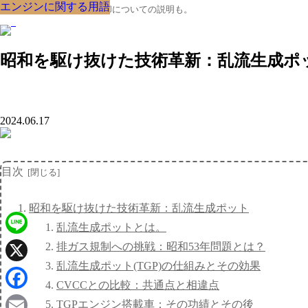
エンジンに関する用語
エンジンに関する用語
エンジンに関する用語
エンジンに関する用語
エンジンに関する用語
エンジンに関する用語
エンジンに関する用語
エンジンに関する用語
エンジンに関する用語
クルマの大辞典、購入･売却についての説明も。
昭和を駆け抜けた技術革新：乱流生成ポ
2024.06.17
目次
昭和を駆け抜けた技術革新：乱流生成ポット
乱流生成ポットとは。
Line
排ガス規制への挑戦：昭和53年問題とは？
乱流生成ポット(TGP)の仕組みとその効果
X
CVCCとの比較：共通点と相違点
Facebook
TGPエンジン搭載車：その功績とその後