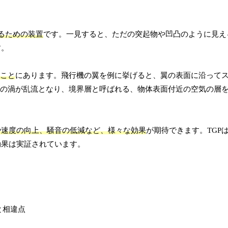
せるための装置
です。一見すると、ただの突起物や凹凸のように見える
す。
ること
にあります。飛行機の翼を例に挙げると、翼の表面に沿って
この渦が乱流となり、境界層と呼ばれる、物体表面付近の空気の層
や速度の向上、騒音の低減など、様々な効果
が期待できます。TGP
効果は実証されています。