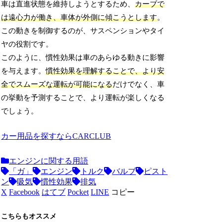
車は直進状態を維持しようとするため、
カーブで
は遠心力が働き、車体が外側に傾こうとします
。
この動きを制御するのが、サスペンションやタイ
ヤの役割です。
このように、慣性効果は車のあらゆる動きに影響
を与えます。
慣性効果を理解することで、より安
全でスムーズな運転が可能になる
だけでなく、車
の挙動を予測することで、より運転が楽しくなる
でしょう。
カー用品を探すならCARCLUB
エンジンに関する用語
「ガ」
エンジン
トルク
バルブ
ピスト
ン
吸気
慣性効果
排気
X
Facebook
はてブ
Pocket
LINE
コピー
こちらもオススメ