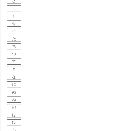
さ
し
す
せ
そ
た
ち
つ
て
と
な
に
ぬ
ね
の
は
ひ
ふ