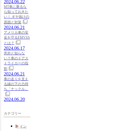
2024.06.22
MT車に乗るな
ら知っておきた
い！ ギヤ抜けの
原因と対策
2024.06.21
アメリカ車の安
全を守るFMVSS
とは？
2024.06.17
意外と知らな
い？車のドアス
トライカーの役
割
2024.06.21
車の走りを支え
る縁の下の力持
ち「ナックル」
2024.06.20
カテゴリー
イン