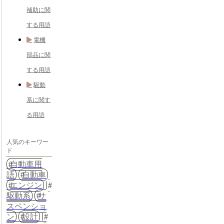
補助に関
する用語
電機
部品に関
する用語
駆動
系に関す
る用語
人気のキーワー
ド
自動車用
語
自動車
エンジン
駆動系
サ
スペンショ
ン
設計