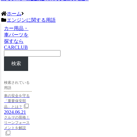
ホーム
エンジンに関する用語
カー用品・
車パーツを
探すなら
CARCLUB
検索
検索されている
用語
車の安全を守る
「重要保安部
品」とは？
2024.06.21
クルマの骨格！
リーンフォース
メントを解説