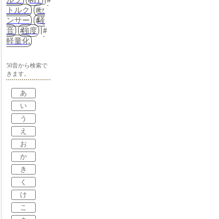
トルク
セ
ンサー
騒
音
強度
軽量化
50音から検索で
きます。
あ
い
う
え
お
か
き
く
け
こ