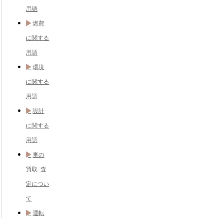
用語
燃費
に関する
用語
環境
に関する
用語
設計
に関する
用語
車の
買取･査
定につい
て
運転