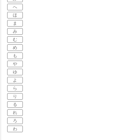
へ
ほ
ま
み
む
め
も
や
ゆ
よ
ら
り
る
れ
ろ
わ