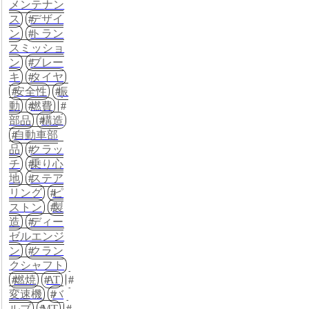
メンテナン
ス
デザイ
ン
トラン
スミッショ
ン
ブレー
キ
タイヤ
安全性
振
動
燃費
部品
構造
自動車部
品
クラッ
チ
乗り心
地
ステア
リング
ピ
ストン
製
造
ディー
ゼルエンジ
ン
クラン
クシャフト
燃焼
AT
変速機
バ
ルブ
MT