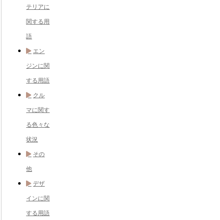
テリアに
関する用
語
エン
ジンに関
する用語
クル
マに関す
る色々な
状況
その
他
デザ
インに関
する用語