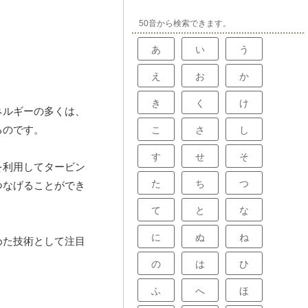
50音から検索できます。
あ
い
う
え
お
か
き
く
け
ネルギーの多くは、
るのです。
こ
さ
し
す
せ
そ
を利用してタービン
た
ち
つ
つなげることができ
て
と
な
に
ぬ
ね
めた技術として注目
の
は
ひ
ふ
へ
ほ