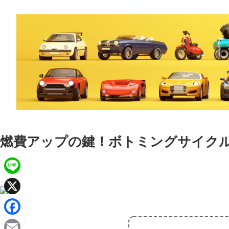
燃費アップの鍵！ボトミングサイク
L
i
X
n
F