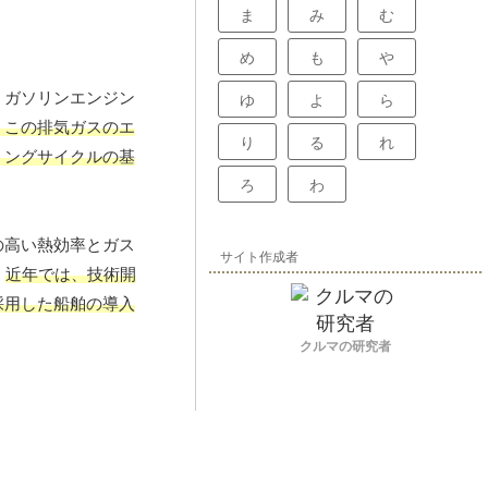
ま
み
む
め
も
や
、ガソリンエンジン
ゆ
よ
ら
、この排気ガスのエ
り
る
れ
ミングサイクルの基
ろ
わ
の高い熱効率とガス
サイト作成者
。
近年では、技術開
採用した船舶の導入
クルマの研究者