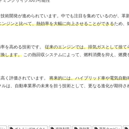
な技術開発が進められています。中でも注目を集めているのが、革
エンジンと比べて、熱効率を大幅に向上させることができる
ため、
効率を高める技術です。
従来のエンジンでは、排気ガスとして捨て
変換します。
この熱回収システムによって、燃料消費を抑え、燃費
は高く評価されています。
将来的には、ハイブリッド車や電気自動
クルは、自動車業界の未来を担う技術として、更なる進化が期待さ
ジン
ボトミングサイクル
排熱利用
熱効率
蒸気タービン