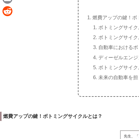
e
a
E
c
燃費アップの鍵！ボ
m
R
e
ボトミングサイク
a
e
b
ボトミングサイク
i
d
o
自動車におけるボ
l
d
o
ディーゼルエンジ
i
k
ボトミングサイク
t
未来の自動車を担
燃費アップの鍵！ボトミングサイクルとは？
先生、「