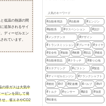
人気のキーワード
温と低温の熱源の間
自動車用語
自動車
エンジン
側に追加されるサイ
駆動系
サスペンション
設計
す。ディーゼルエン
メンテナンス
デザイン
化されています。
トランスミッション
ブレーキ
タイヤ
安全性
振動
燃費
部品
構造
自動車部品
クラッチ
乗り心地
ステアリング
ピストン
製造
ディーゼルエンジン
クランクシャフト
燃焼
AT
変速機
バルブ
MT
温の排ガスは大気中
トルク
センサー
騒音
強度
タービンを回して発
せ、省エネやCO2
軽量化