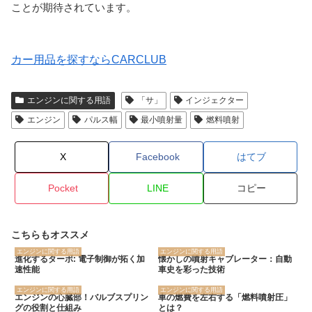
ことが期待されています。
カー用品を探すならCARCLUB
エンジンに関する用語
「サ」
インジェクター
エンジン
パルス幅
最小噴射量
燃料噴射
X
Facebook
はてブ
Pocket
LINE
コピー
こちらもオススメ
エンジンに関する用語
エンジンに関する用語
進化するターボ: 電子制御が拓く加
懐かしの噴射キャブレーター：自動
速性能
車史を彩った技術
エンジンに関する用語
エンジンに関する用語
エンジンの心臓部！バルブスプリン
車の燃費を左右する「燃料噴射圧」
グの役割と仕組み
とは？