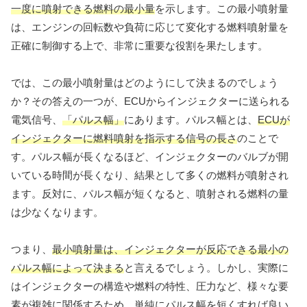
一度に噴射できる燃料の最小量
を示します。この最小噴射量
は、エンジンの回転数や負荷に応じて変化する燃料噴射量を
正確に制御する上で、非常に重要な役割を果たします。
では、この最小噴射量はどのようにして決まるのでしょう
か？その答えの一つが、ECUからインジェクターに送られる
電気信号、
「パルス幅」
にあります。パルス幅とは、
ECUが
インジェクターに燃料噴射を指示する信号の長さ
のことで
す。パルス幅が長くなるほど、インジェクターのバルブが開
いている時間が長くなり、結果として多くの燃料が噴射され
ます。反対に、パルス幅が短くなると、噴射される燃料の量
は少なくなります。
つまり、
最小噴射量は、インジェクターが反応できる最小の
パルス幅によって決まる
と言えるでしょう。しかし、実際に
はインジェクターの構造や燃料の特性、圧力など、様々な要
素が複雑に関係するため、単純にパルス幅を短くすれば良い