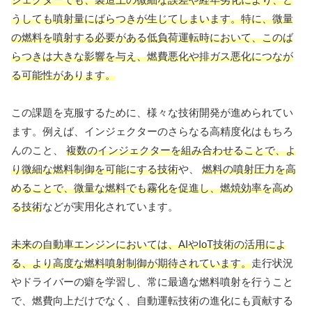
うしても噴射量にばらつきが生じてしまいます。特に、微量
の燃料を噴射する必要がある低負荷運転時において、このば
らつきは大きな影響を与え、燃費悪化や排ガス悪化につなが
る可能性があります。
この課題を克服するために、様々な技術開発が進められてい
ます。例えば、インジェクターのさらなる高精度化はもちろ
んのこと、
複数のインジェクターを組み合わせることで、よ
り微細な燃料制御を可能にする技術
や、
燃料の噴射圧力を高
めることで、微量な燃料でも霧化を促進し、燃焼効率を高め
る技術
などが実用化されています。
未来の自動車エンジンにおいては、AIやIoT技術の活用によ
る、より高度な燃料噴射制御が期待されています。
走行状況
やドライバーの癖を学習し、常に最適な燃料噴射を行うこと
で、燃費向上だけでなく、自動運転技術の進化にも貢献する