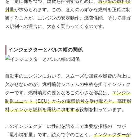
を一定に保ちつつ、燃費を抑制するために、
最小限の燃料噴
射量
が求められます。この、ほんのわずかな燃料を正確に制
御することが、エンジンの安定動作、燃費性能、そして排ガ
ス規制への適合に、大きく関わってくるのです。
インジェクターとパルス幅の関係
自動車のエンジンにおいて、スムーズな加速や燃費の向上に
欠かせないのが、燃料噴射システムの中核を担うインジェク
ターです。燃料噴射の要となるこの小さな部品は、
エンジン
制御ユニット（ECU）からの電気信号を受け取ると、高圧燃
料ラインから燃料を霧状に噴射する
役割を担っています。
このインジェクターの性能を語る上で重要な指標の一つが
「最小噴射量」です。読んで字のごとく、
インジェクターが