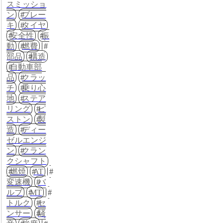
スミッショ
ン
ブレー
キ
タイヤ
安全性
振
動
燃費
部品
構造
自動車部
品
クラッ
チ
乗り心
地
ステア
リング
ピ
ストン
製
造
ディー
ゼルエンジ
ン
クラン
クシャフト
燃焼
AT
変速機
バ
ルブ
MT
トルク
セ
ンサー
騒