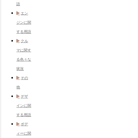
語
エン
ジンに関
する用語
クル
マに関す
る色々な
状況
その
他
デザ
インに関
する用語
ボデ
ィーに関