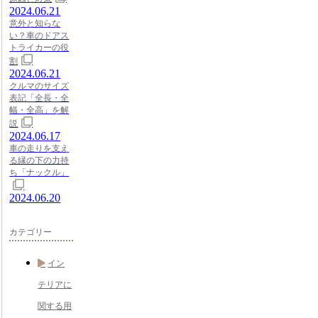
2024.06.21
意外と知らな
い？車のドアス
トライカーの役
割
2024.06.21
クルマのサイズ
表記「全長・全
幅・全高」を解
説
2024.06.17
車の走りを支え
る縁の下の力持
ち「ナックル」
2024.06.20
カテゴリー
イン
テリアに
関する用