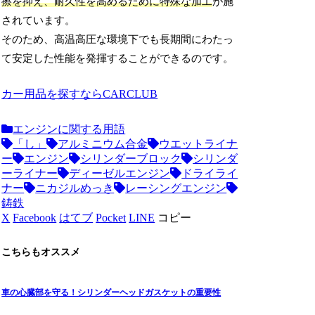
擦を抑え、耐久性を高めるために特殊な加工
が施
されています。
そのため、高温高圧な環境下でも長期間にわたっ
て安定した性能を発揮することができるのです。
カー用品を探すならCARCLUB
エンジンに関する用語
「し」
アルミニウム合金
ウエットライナ
ー
エンジン
シリンダーブロック
シリンダ
ーライナー
ディーゼルエンジン
ドライライ
ナー
ニカジルめっき
レーシングエンジン
鋳鉄
X
Facebook
はてブ
Pocket
LINE
コピー
こちらもオススメ
車の心臓部を守る！シリンダーヘッドガスケットの重要性