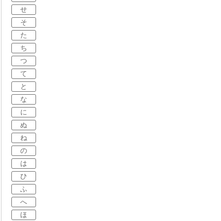
せ
そ
た
ち
つ
て
と
な
に
ぬ
ね
の
は
ひ
ふ
へ
ほ