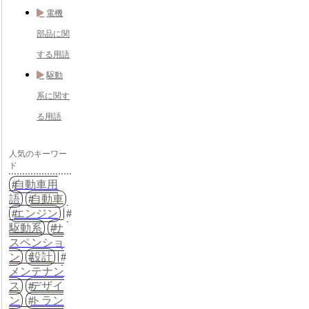
電機
部品に関
する用語
駆動
系に関す
る用語
人気のキーワー
ド
自動車用
語
自動車
エンジン
駆動系
サ
スペンショ
ン
設計
メンテナン
ス
デザイ
ン
トラン