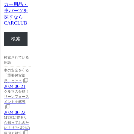
カー用品・
車パーツを
探すなら
CARCLUB
検索
検索されている
用語
車の安全を守る
「重要保安部
品」とは？
2024.06.21
クルマの骨格！
リーンフォース
メントを解説
2024.06.22
MT車に乗るな
ら知っておきた
い！ ギヤ抜けの
原因と対策