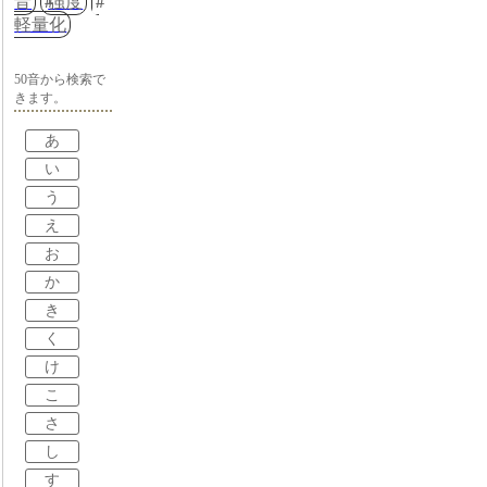
音
強度
軽量化
50音から検索で
きます。
あ
い
う
え
お
か
き
く
け
こ
さ
し
す