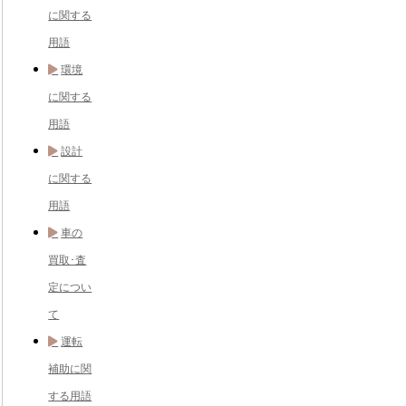
に関する
用語
環境
に関する
用語
設計
に関する
用語
車の
買取･査
定につい
て
運転
補助に関
する用語