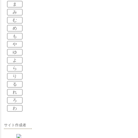
ま
み
む
め
も
や
ゆ
よ
ら
り
る
れ
ろ
わ
サイト作成者