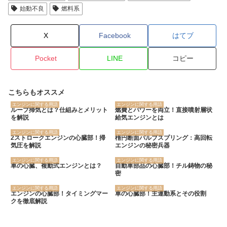
始動不良
燃料系
X
Facebook
はてブ
Pocket
LINE
コピー
こちらもオススメ
エンジンに関する用語
エンジンに関する用語
ループ掃気とは？仕組みとメリット
燃費とパワーを両立！直接噴射層状
を解説
給気エンジンとは
エンジンに関する用語
エンジンに関する用語
2ストロークエンジンの心臓部！掃
楕円断面バルブスプリング：高回転
気圧を解説
エンジンの秘密兵器
エンジンに関する用語
エンジンに関する用語
車の心臓、複動式エンジンとは？
自動車部品の心臓部！チル鋳物の秘
密
エンジンに関する用語
エンジンに関する用語
エンジンの心臓部！タイミングマー
車の心臓部！主運動系とその役割
クを徹底解説