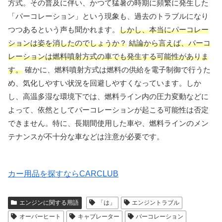
方式。その普及に伴い、かつて猛暑の時期に頻繁に発生した
「パーコレーション」という現象も、過去のトラブルになり
つつあるという声も聞かれます。
しかし、本当にパーコレー
ションは姿を消したのでしょうか？
結論から言えば、パーコ
レーションは燃料噴射方式の車でも発生する可能性がありま
す。
確かに、燃料噴射方式は燃料の供給を電子制御で行うた
め、気化しやすい状況を回避しやすくなっています。しか
し、高温多湿な環境下では、燃料ライン内の圧力変動などに
よって、依然としてパーコレーションが起こる可能性は否定
できません。特に、長期間使用した車や、燃料ラインのメン
テナンスが不十分な車などは注意が必要です。
カー用品を探すならCARCLUB
エンジンに関する用語
「は」
エンジントラブル
オーバーヒート
キャブレーター
パーコレーション