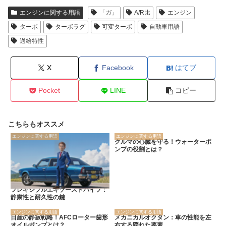
エンジンに関する用語
「ガ」
A/R比
エンジン
ターボ
ターボラグ
可変ターボ
自動車用語
過給特性
X
Facebook
はてブ
Pocket
LINE
コピー
こちらもオススメ
エンジンに関する用語
エンジンに関する用語
クルマの心臓を守る！ウォーターポ
ンプの役割とは？
フレキシブルエキゾーストパイプ：
静粛性と耐久性の鍵
エンジンに関する用語
エンジンに関する用語
日産の静寂戦略！AFCローター歯形
メカニカルオクタン：車の性能を左
オイルポンプとは？
右する隠れた要素