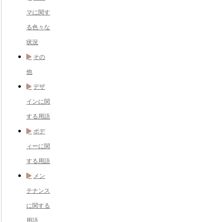
マに関す
る色々な
状況
その
他
デザ
インに関
する用語
ボデ
ィーに関
する用語
メン
テナンス
に関する
用語