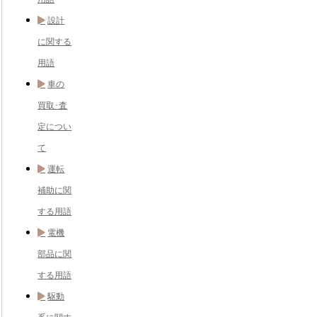
設計
に関する
用語
車の
買取･査
定につい
て
運転
補助に関
する用語
電機
部品に関
する用語
駆動