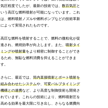
気圧程度でしたが、最新の技術では、
数百気圧
と
いう高圧な燃料噴射が可能になっています。これ
は、燃料噴射ノズルや燃料ポンプなどの技術革新
によって実現されたものです。
高圧な燃料を噴射することで、燃料の微粒化が促
進され、燃焼効率が向上します。また、
噴射タイ
ミングや噴射量
をより精密に制御することができ
るため、無駄な燃料消費を抑えることができま
す。
さらに、最近では、
筒内直接噴射とポート噴射を
組み合わせたシステム
や、
可変バルブタイミング
機構との連携
など、より高度な制御技術も開発さ
れています。これらの技術により、燃料噴射圧を
高める効果を最大限に引き出し、さらなる燃費向