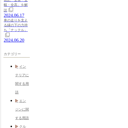
表記「全長・全
幅・全高」を解
説
2024.06.17
車の走りを支え
る縁の下の力持
ち「ナックル」
2024.06.20
カテゴリー
イン
テリアに
関する用
語
エン
ジンに関
する用語
クル