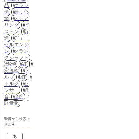
品
クラッ
チ
乗り心
地
ステア
リング
ピ
ストン
製
造
ディー
ゼルエンジ
ン
クラン
クシャフト
燃焼
AT
変速機
バ
ルブ
MT
トルク
セ
ンサー
騒
音
強度
軽量化
50音から検索で
きます。
あ