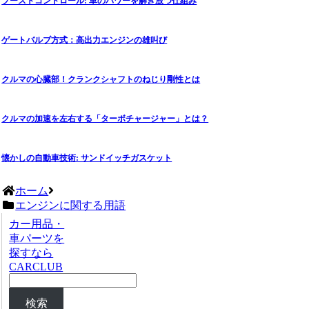
ブーストコントロール: 車のパワーを解き放つ仕組み
ゲートバルブ方式：高出力エンジンの雄叫び
クルマの心臓部！クランクシャフトのねじり剛性とは
クルマの加速を左右する「ターボチャージャー」とは？
懐かしの自動車技術: サンドイッチガスケット
ホーム
エンジンに関する用語
カー用品・
車パーツを
探すなら
CARCLUB
検索