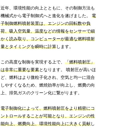
近年、環境性能の向上とともに、その制御方法も
機械式から電子制御式へと進化を遂げました。
電
子制御燃料噴射装置は、エンジンの回転数や負
荷、吸入空気量、温度などの情報をセンサーで細
かく読み取り、コンピューターが最適な燃料噴射
量とタイミングを瞬時に計算
します。
この高度な制御を実現する上で、
「燃料噴射圧」
は非常に重要な要素
となります。 噴射圧が高いほ
ど、燃料はより微粒子化され、空気と均一に混合
しやすくなるため、燃焼効率が向上し、燃費の向
上、排気ガスのクリーン化に繋がります。
電子制御化によって、燃料噴射圧をより精密にコ
ントロールすることが可能となり、エンジンの性
能向上、燃費向上、環境性能向上に大きく貢献
し