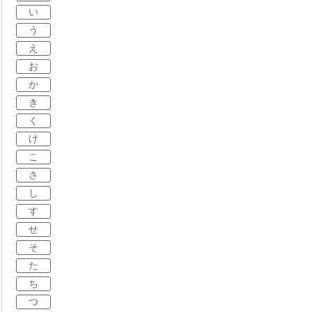
い
う
え
お
か
き
く
け
こ
さ
し
す
せ
そ
た
ち
つ