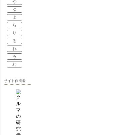
や
ゆ
よ
ら
り
る
れ
ろ
わ
サイト作成者