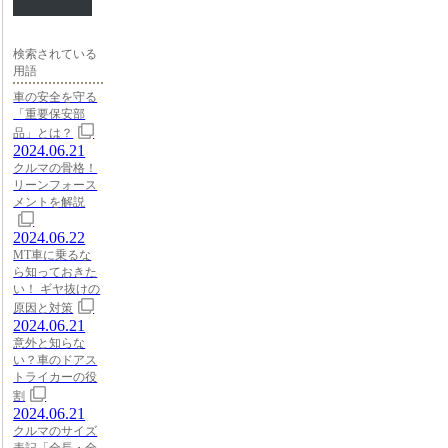
検索されている
用語
車の安全を守る
「重要保安部
品」とは？
2024.06.21
クルマの骨格！
リーンフォース
メントを解説
2024.06.22
MT車に乗るな
ら知っておきた
い！ ギヤ抜けの
原因と対策
2024.06.21
意外と知らな
い？車のドアス
トライカーの役
割
2024.06.21
クルマのサイズ