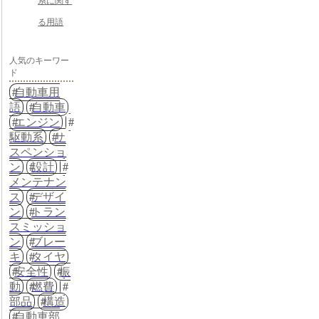
系に関す
る用語
人気のキーワー
ド
自動車用
語
自動車
エンジン
駆動系
サ
スペンショ
ン
設計
メンテナン
ス
デザイ
ン
トラン
スミッショ
ン
ブレー
キ
タイヤ
安全性
振
動
燃費
部品
構造
自動車部