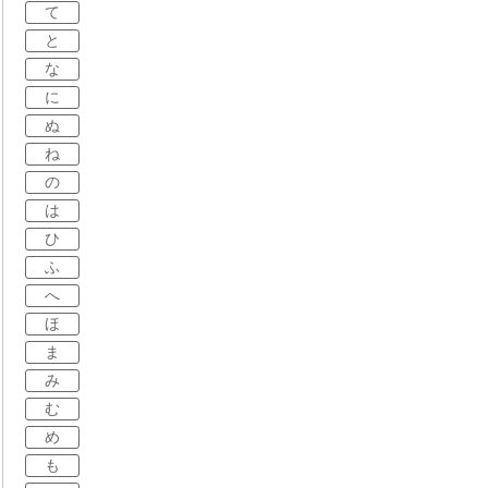
て
と
な
に
ぬ
ね
の
は
ひ
ふ
へ
ほ
ま
み
む
め
も