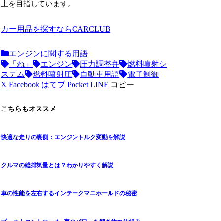
上を目指しています。
カー用品を探すならCARCLUB
エンジンに関する用語
「ね」
エンジン
圧力調整弁
燃料噴射シ
ステム
燃料噴射圧
自動車用語
電子制御
X
Facebook
はてブ
Pocket
LINE
コピー
こちらもオススメ
快適な走りの裏側：エンジントルク変動を解説
クルマの総排気量とは？わかりやすく解説
車の性能を左右するインテークマニホールドの秘密