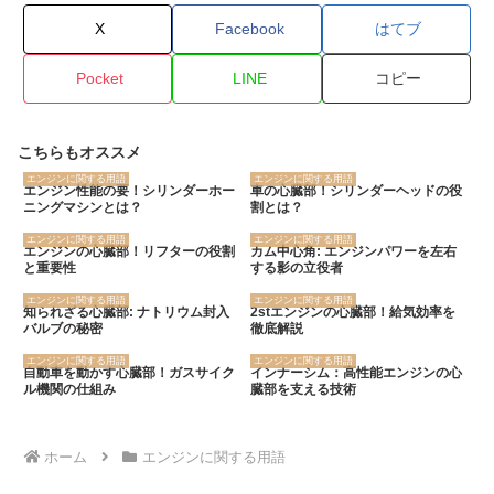
X
Facebook
はてブ
Pocket
LINE
コピー
こちらもオススメ
エンジンに関する用語
エンジンに関する用語
エンジン性能の要！シリンダーホー
車の心臓部！シリンダーヘッドの役
ニングマシンとは？
割とは？
エンジンに関する用語
エンジンに関する用語
エンジンの心臓部！リフターの役割
カム中心角: エンジンパワーを左右
と重要性
する影の立役者
エンジンに関する用語
エンジンに関する用語
知られざる心臓部: ナトリウム封入
2stエンジンの心臓部！給気効率を
バルブの秘密
徹底解説
エンジンに関する用語
エンジンに関する用語
自動車を動かす心臓部！ガスサイク
インナーシム：高性能エンジンの心
ル機関の仕組み
臓部を支える技術
ホーム
エンジンに関する用語