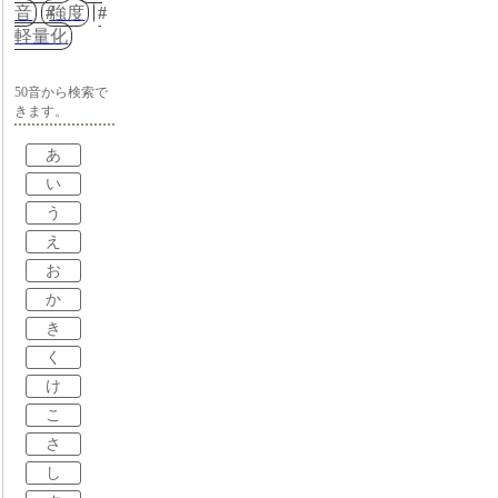
音
強度
軽量化
50音から検索で
きます。
あ
い
う
え
お
か
き
く
け
こ
さ
し