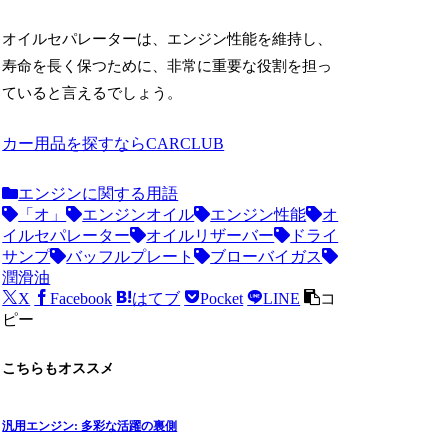
オイルセパレーターは、エンジン性能を維持し、
寿命を長く保つために、非常に重要な役割を担っ
ていると言えるでしょう。
カー用品を探すならCARCLUB
エンジンに関する用語
「オ」
エンジンオイル
エンジン性能
オ
イルセパレーター
オイルリザーバー
ドライ
サンプ
バッフルプレート
ブローバイガス
潤滑油
X
Facebook
はてブ
Pocket
LINE
コ
ピー
こちらもオススメ
汎用エンジン: 多彩な活躍の裏側