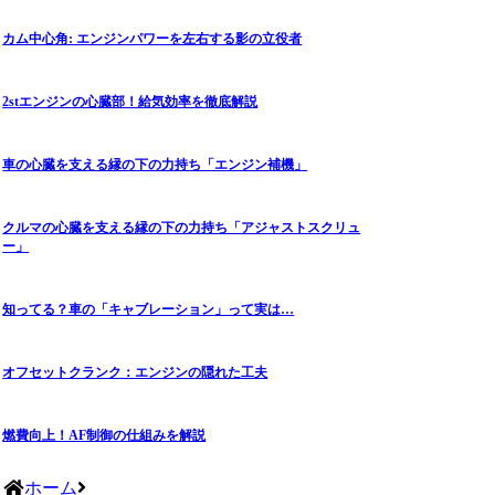
カム中心角: エンジンパワーを左右する影の立役者
2stエンジンの心臓部！給気効率を徹底解説
車の心臓を支える縁の下の力持ち「エンジン補機」
クルマの心臓を支える縁の下の力持ち「アジャストスクリュ
ー」
知ってる？車の「キャブレーション」って実は…
オフセットクランク：エンジンの隠れた工夫
燃費向上！AF制御の仕組みを解説
ホーム