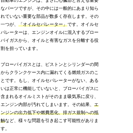
自動車のエンジンは、まさに心臓部と言える重要
なパーツですが、その中には一般的にあまり知ら
れていない重要な部品が数多く存在します。その
一つが、
「オイルセパレーター」
です。オイルセ
パレーターは、エンジンオイルに混入するブロー
バイガスから、オイルと有害なガスを分離する役
割を担っています。
ブローバイガスとは、ピストンとシリンダーの間
からクランクケース内に漏れてくる燃焼ガスのこ
とです。もし、オイルセパレーターがない、ある
いは正常に機能していないと、ブローバイガスに
含まれるオイルミストがそのまま吸気系に戻り、
エンジン内部が汚れてしまいます。その結果、
エ
ンジンの出力低下や燃費悪化、排ガス規制への抵
触
など、様々な問題を引き起こす可能性がありま
す。