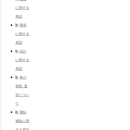
に関する
用語
環境
に関する
用語
設計
に関する
用語
車の
買取･査
定につい
て
運転
補助に関
する用語