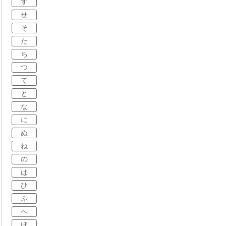
す
せ
そ
た
ち
つ
て
と
な
に
ぬ
ね
の
は
ひ
ふ
へ
ほ