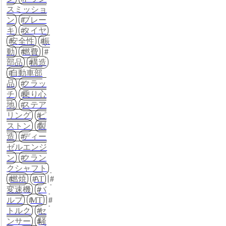
スミッショ
ン
ブレー
キ
タイヤ
安全性
振
動
燃費
部品
構造
自動車部
品
クラッ
チ
乗り心
地
ステア
リング
ピ
ストン
製
造
ディー
ゼルエンジ
ン
クラン
クシャフト
燃焼
AT
変速機
バ
ルブ
MT
トルク
セ
ンサー
騒