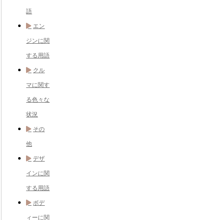
語
エン
ジンに関
する用語
クル
マに関す
る色々な
状況
その
他
デザ
インに関
する用語
ボデ
ィーに関