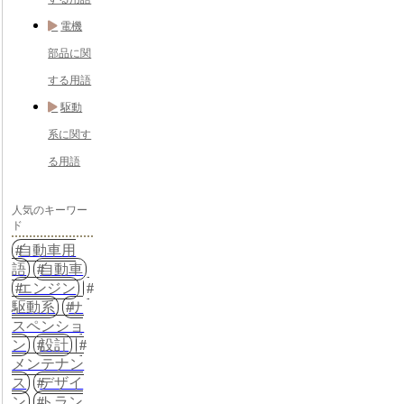
電機
部品に関
する用語
駆動
系に関す
る用語
人気のキーワー
ド
自動車用
語
自動車
エンジン
駆動系
サ
スペンショ
ン
設計
メンテナン
ス
デザイ
ン
トラン