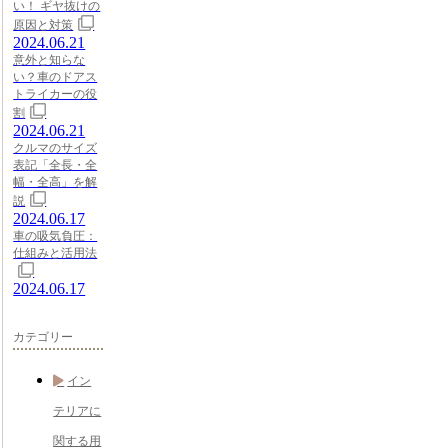
い！ ギヤ抜けの
原因と対策
2024.06.21
意外と知らな
い？車のドアス
トライカーの役
割
2024.06.21
クルマのサイズ
表記「全長・全
幅・全高」を解
説
2024.06.17
車の吸気負圧：
仕組みと活用法
2024.06.17
カテゴリー
イン
テリアに
関する用