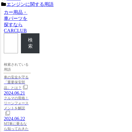
エンジンに関する用語
カー用品・
車パーツを
探すなら
CARCLUB
検
索
検索されている
用語
車の安全を守る
「重要保安部
品」とは？
2024.06.21
クルマの骨格！
リーンフォース
メントを解説
2024.06.22
MT車に乗るな
ら知っておきた