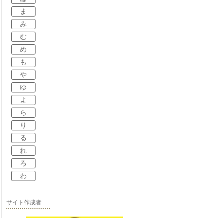
ま
み
む
め
も
や
ゆ
よ
ら
り
る
れ
ろ
わ
サイト作成者