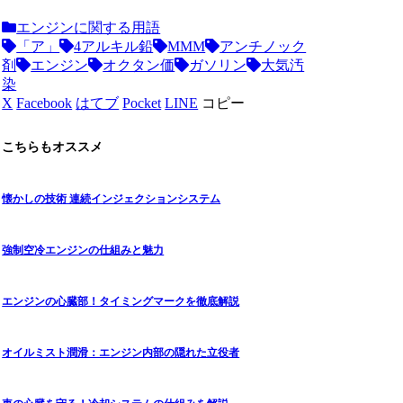
エンジンに関する用語
「ア」
4アルキル鉛
MMM
アンチノック
剤
エンジン
オクタン価
ガソリン
大気汚
染
X
Facebook
はてブ
Pocket
LINE
コピー
こちらもオススメ
懐かしの技術 連続インジェクションシステム
強制空冷エンジンの仕組みと魅力
エンジンの心臓部！タイミングマークを徹底解説
オイルミスト潤滑：エンジン内部の隠れた立役者