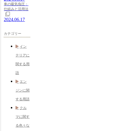
車の吸気負圧：
仕組みと活用法
2024.06.17
カテゴリー
イン
テリアに
関する用
語
エン
ジンに関
する用語
クル
マに関す
る色々な