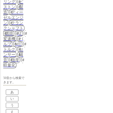
リング
ピ
ストン
製
造
ディー
ゼルエンジ
ン
クラン
クシャフト
燃焼
AT
変速機
バ
ルブ
MT
トルク
セ
ンサー
騒
音
強度
軽量化
50音から検索で
きます。
あ
い
う
え