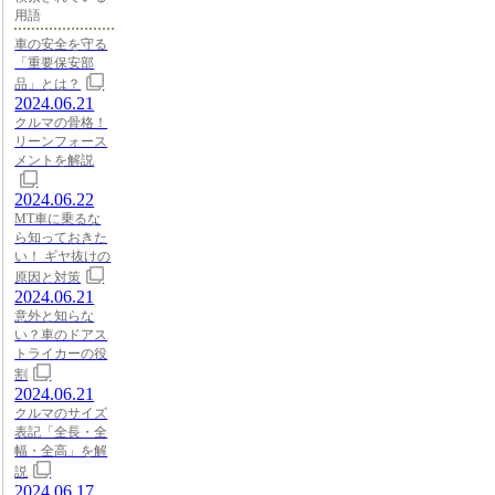
用語
車の安全を守る
「重要保安部
品」とは？
2024.06.21
クルマの骨格！
リーンフォース
メントを解説
2024.06.22
MT車に乗るな
ら知っておきた
い！ ギヤ抜けの
原因と対策
2024.06.21
意外と知らな
い？車のドアス
トライカーの役
割
2024.06.21
クルマのサイズ
表記「全長・全
幅・全高」を解
説
2024.06.17