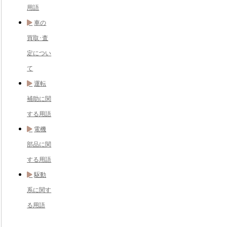
用語
車の
買取･査
定につい
て
運転
補助に関
する用語
電機
部品に関
する用語
駆動
系に関す
る用語