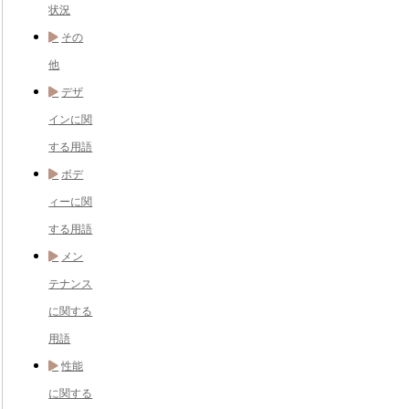
状況
その
他
デザ
インに関
する用語
ボデ
ィーに関
する用語
メン
テナンス
に関する
用語
性能
に関する