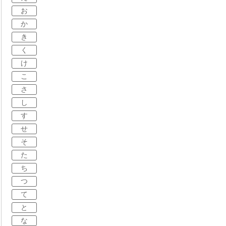
お
か
き
く
け
こ
さ
し
す
せ
そ
た
ち
つ
て
と
な