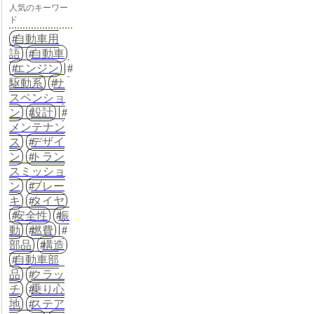
人気のキーワー
ド
自動車用
語
自動車
エンジン
駆動系
サ
スペンショ
ン
設計
メンテナン
ス
デザイ
ン
トラン
スミッショ
ン
ブレー
キ
タイヤ
安全性
振
動
燃費
部品
構造
自動車部
品
クラッ
チ
乗り心
地
ステア