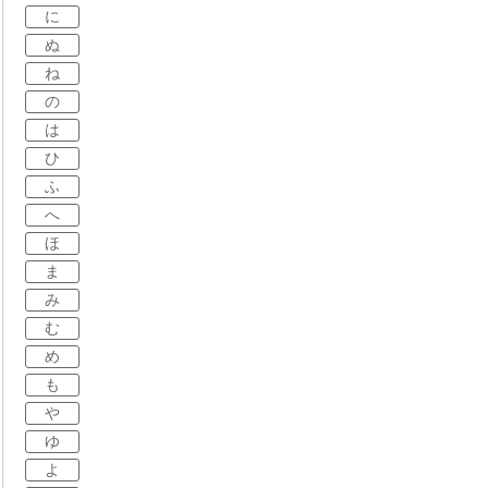
に
ぬ
ね
の
は
ひ
ふ
へ
ほ
ま
み
む
め
も
や
ゆ
よ