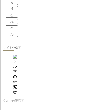
ら
り
る
れ
ろ
わ
サイト作成者
クルマの研究者