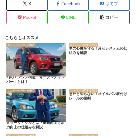
X
Facebook
はてブ
Pocket
LINE
コピー
こちらもオススメ
エンジンに関する用語
エンジンに関する用語
車の心臓を守る！冷却システムの仕
組みを解説
幻のエンジン構造「オープンチャン
バー」とは？
エンジンに関する用語
エンジンに関する用語
意外と知らない？オイルパン取付け
レールの役割
ミラーサイクルとは？燃費向上と出
力向上の仕組みを解説
エンジンに関する用語
エンジンに関する用語