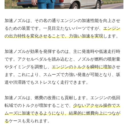
加速ノズルは、その名の通りエンジンの加速性能を向上させ
るための装置です。一見目立たないパーツですが、
エンジン
の出力特性を変化させることで、力強い加速を実現
します。
加速ノズルが効果を発揮するのは、主に発進時や低速走行時
です。アクセルペダルを踏み込むと、ノズルが燃料の噴射量
やタイミングを調整し、
エンジンのトルクを瞬時に増加
させ
ます。これにより、スムーズで力強い発進が可能となり、坂
道や渋滞路でもストレスなく走行できます。
加速ノズルは、燃費の改善にも貢献します。エンジンの低回
転域でのトルクが増加することで、
少ないアクセル操作でス
ムーズに加速できるようになり、結果的に燃費向上につなが
る
ケースも見られます。