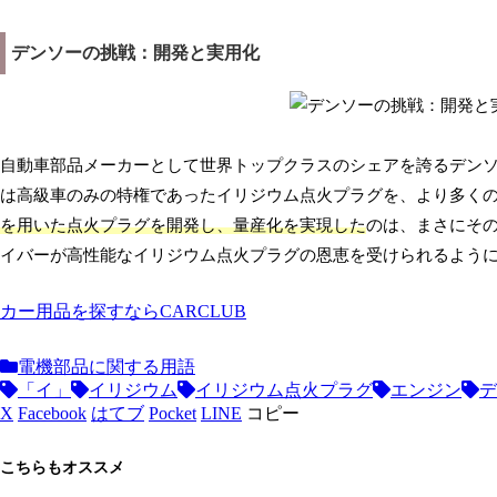
デンソーの挑戦：開発と実用化
自動車部品メーカーとして世界トップクラスのシェアを誇るデン
は高級車のみの特権であったイリジウム点火プラグを、より多く
を用いた点火プラグを開発し、量産化を実現した
のは、まさにそ
イバーが高性能なイリジウム点火プラグの恩恵を受けられるよう
カー用品を探すならCARCLUB
電機部品に関する用語
「イ」
イリジウム
イリジウム点火プラグ
エンジン
デ
X
Facebook
はてブ
Pocket
LINE
コピー
こちらもオススメ