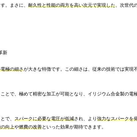
ます。まさに、
耐久性と性能の両方を高い次元で実現した
、次世代
心電極の細さ
が大きな特徴です。この細さは、従来の技術では実現
ることで、極めて精密な加工が可能となり、イリジウム合金製の電
ことで、
スパークに必要な電圧が低減
され、より
強力なスパークを
能の向上
や
燃費の改善
といった効果が期待できます。