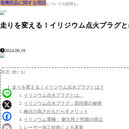
電機部品に関する用語
電機部品に関する用語
電機部品に関する用語
電機部品に関する用語
電機部品に関する用語
電機部品に関する用語
電機部品に関する用語
電機部品に関する用語
電機部品に関する用語
クルマの大辞典、購入･売却についての説明も。
走りを変える！イリジウム点火プラグと
2024.06.19
目次
走りを変える！イリジウム点火プラグとは？
イリジウム点火プラグとは。
Line
イリジウム点火プラグ：高性能の秘密
融点の高さがもたらすメリット
X
イリジウム電極： 耐久性と性能の両立
Facebook
レーザー加工技術による革新