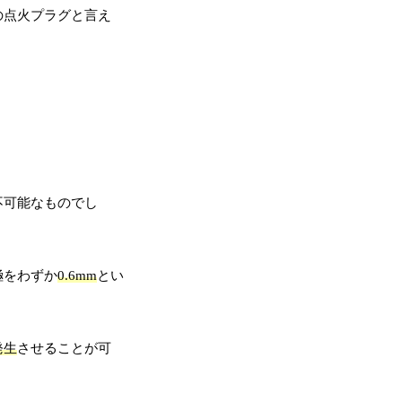
の点火プラグと言え
不可能なものでし
極をわずか
0.6mm
とい
発生
させることが可