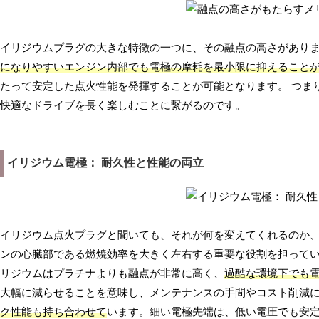
イリジウムプラグの大きな特徴の一つに、その融点の高さがあり
になりやすいエンジン内部でも電極の摩耗を最小限に抑えること
たって安定した点火性能を発揮することが可能となります。 つま
快適なドライブを長く楽しむことに繋がるのです。
イリジウム電極： 耐久性と性能の両立
イリジウム点火プラグと聞いても、それが何を変えてくれるのか
ンの心臓部である燃焼効率を大きく左右する重要な役割を担って
リジウムはプラチナよりも融点が非常に高く、
過酷な環境下でも
大幅に減らせることを意味し、メンテナンスの手間やコスト削減
ク性能も持ち合わせて
います。細い電極先端は、低い電圧でも安