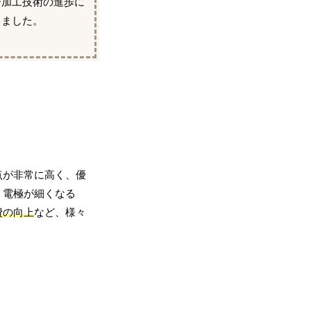
ー加工技術の進歩に
りました。
点が非常に高く、優
。電極が細くなる
費の向上
など、様々