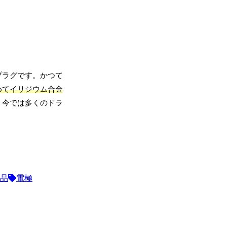
プラグです。かつて
めてイリジウム合金
、今では多くのドラ
品
電極