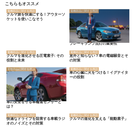
こちらもオススメ
電機部品に関する用語
電機部品に関する用語
クルマ旅を快適にする！アウターソ
ケットを使いこなそう
ブレーキランプ点灯の重要性
電機部品に関する用語
電機部品に関する用語
クルマを進化させる圧電素子: その
意外と知らない？車の電磁騒音とそ
役割と未来
の対策
電機部品に関する用語
電機部品に関する用語
車の心臓に火をつける！イグナイタ
ーの役割
車の安全を守る車輪速センサーと
は？
電機部品に関する用語
電機部品に関する用語
快適なドライブを阻害する車載ラジ
クルマの進化を支える「能動素子」
オのノイズとその対策