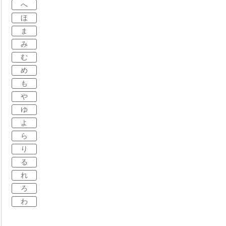
へ
ほ
ま
み
む
め
も
や
ゆ
よ
ら
り
る
れ
ろ
わ