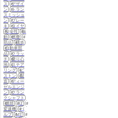
ス
デザイ
ン
トラン
スミッショ
ン
ブレー
キ
タイヤ
安全性
振
動
燃費
部品
構造
自動車部
品
クラッ
チ
乗り心
地
ステア
リング
ピ
ストン
製
造
ディー
ゼルエンジ
ン
クラン
クシャフト
燃焼
AT
変速機
バ
ルブ
MT