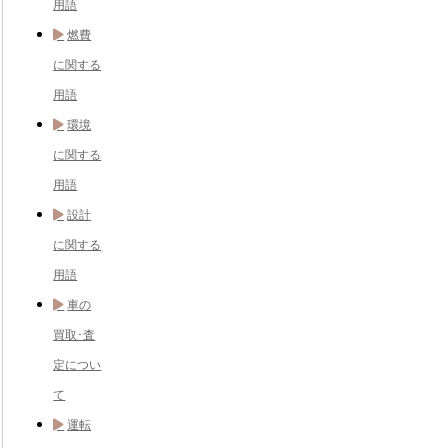
用語
燃費
に関する
用語
環境
に関する
用語
設計
に関する
用語
車の
買取･査
定につい
て
運転