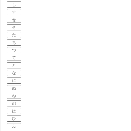
し
す
せ
そ
た
ち
つ
て
と
な
に
ぬ
ね
の
は
ひ
ふ