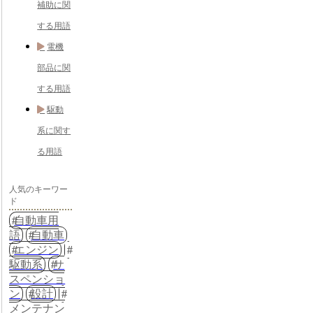
補助に関
する用語
電機
部品に関
する用語
駆動
系に関す
る用語
人気のキーワー
ド
自動車用
語
自動車
エンジン
駆動系
サ
スペンショ
ン
設計
メンテナン