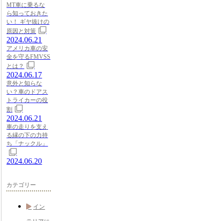
MT車に乗るな
ら知っておきた
い！ ギヤ抜けの
原因と対策
2024.06.21
アメリカ車の安
全を守るFMVSS
とは？
2024.06.17
意外と知らな
い？車のドアス
トライカーの役
割
2024.06.21
車の走りを支え
る縁の下の力持
ち「ナックル」
2024.06.20
カテゴリー
イン