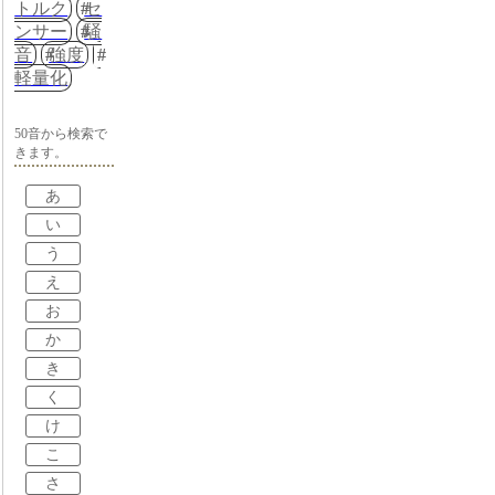
トルク
セ
ンサー
騒
音
強度
軽量化
50音から検索で
きます。
あ
い
う
え
お
か
き
く
け
こ
さ