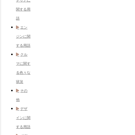
テリアに
関する用
語
エン
ジンに関
する用語
クル
マに関す
る色々な
状況
その
他
デザ
インに関
する用語