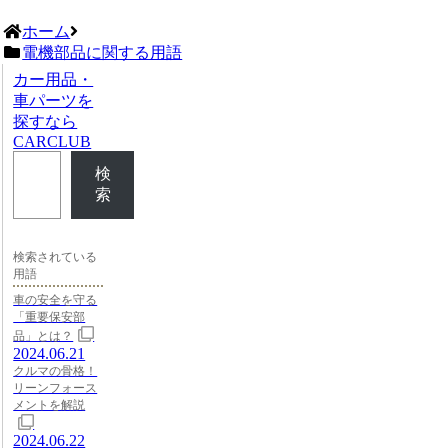
ホーム
電機部品に関する用語
カー用品・
車パーツを
探すなら
CARCLUB
検
索
検索されている
用語
車の安全を守る
「重要保安部
品」とは？
2024.06.21
クルマの骨格！
リーンフォース
メントを解説
2024.06.22