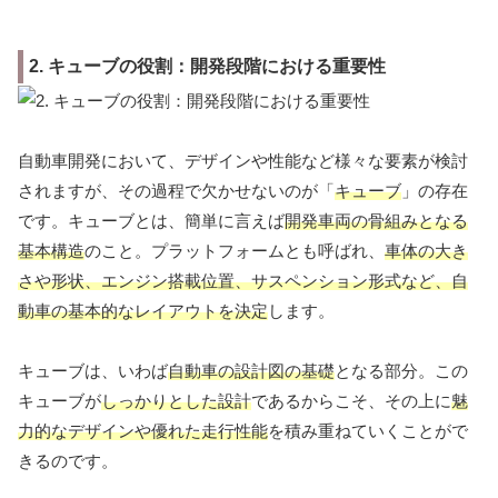
2. キューブの役割：開発段階における重要性
自動車開発において、デザインや性能など様々な要素が検討
されますが、その過程で欠かせないのが「
キューブ
」の存在
です。キューブとは、簡単に言えば
開発車両の骨組みとなる
基本構造
のこと。プラットフォームとも呼ばれ、
車体の大き
さや形状、エンジン搭載位置、サスペンション形式など、自
動車の基本的なレイアウトを決定
します。
キューブは、いわば
自動車の設計図の基礎
となる部分。この
キューブが
しっかりとした設計
であるからこそ、その上に
魅
力的なデザインや優れた走行性能
を積み重ねていくことがで
きるのです。