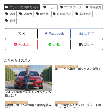
デザインに関する用語
「し」
プラスチック
外観品質
染料
染着力
耐久性
自動車用語
非鉄部品
顔料
X
Facebook
はてブ
Pocket
LINE
コピー
こちらもオススメ
デザインに関する用語
デザインに関する用語
知ってた？車の「ボックス」分類！
クルマの隠れた工夫！フラッグの役
割とは？
デザインに関する用語
デザインに関する用語
自動車デザインの骨格：線図を読み
知って得する！ナンバープレートホ