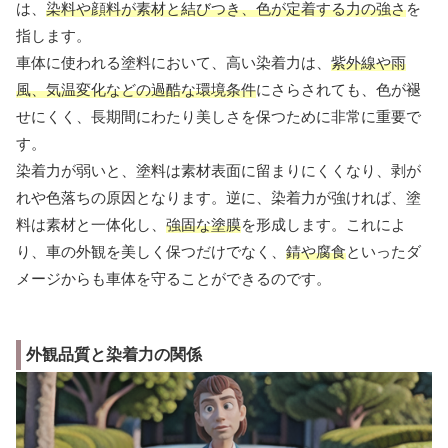
は、
染料や顔料が素材と結びつき、色が定着する力の強さ
を
指します。
車体に使われる塗料において、高い染着力は、
紫外線や雨
風、気温変化などの過酷な環境条件
にさらされても、色が褪
せにくく、長期間にわたり美しさを保つために非常に重要で
す。
染着力が弱いと、塗料は素材表面に留まりにくくなり、剥が
れや色落ちの原因となります。逆に、染着力が強ければ、塗
料は素材と一体化し、
強固な塗膜
を形成します。これによ
り、車の外観を美しく保つだけでなく、
錆や腐食
といったダ
メージからも車体を守ることができるのです。
外観品質と染着力の関係