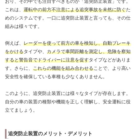
おり、その中でも注目すべきものが「追突防止装置」です。
これは、
運転中の前方不注意による追突事故を未然に防ぐ
た
めのシステムです。一口に追突防止装置と言っても、その仕
組みは様々です。
例えば、
レーダーを使って前方の車を検知し、自動ブレーキ
をかける
タイプや、
カメラで車間距離を測定し、危険を察知
すると警告音でドライバーに注意を促す
タイプなどがありま
す。さらに、
これらの機能を組み合わせる
ことで、より高い
安全性を確保している車種も少なくありません。
このように、追突防止装置には様々なタイプが存在します。
自分の車の装置の種類や機能を正しく理解し、安全運転に役
立てましょう。
追突防止装置のメリット・デメリット