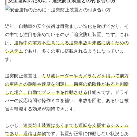
安全運転のために：追突防止装置との付き合い方
近年、自動車の安全技術は目覚ましい進化を遂げており、そ
の中でも注目を集めているのが「追突防止装置」です。これ
は、
運転中の前方不注意による追突事故を未然に防ぐための
システム
であり、多くの車に搭載されるようになっていま
す。
追突防止装置は、
ミリ波レーダーやカメラなどを用いて前方
の車両との距離や速度を測定し、衝突の危険性があると判断
した場合、自動でブレーキを作動させる
仕組みです。ドライ
バーの反応時間や操作ミスを補い、事故を回避、あるいは被
害を軽減する効果が期待できます。
しかし、
追突防止装置はあくまでも運転を支援するシステム
であり、過信は禁物
です。装置が正常に作動しない状況もあ