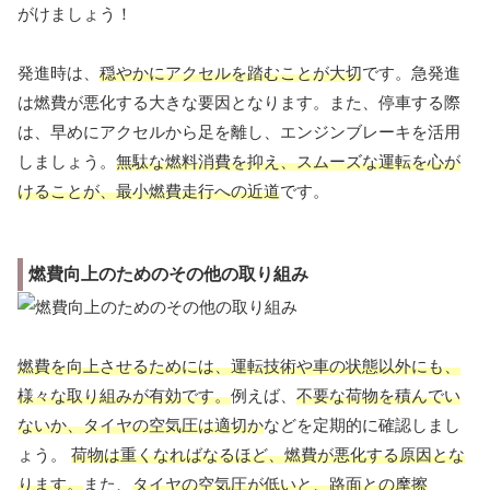
がけましょう！
発進時は、
穏やかにアクセルを踏むことが大切
です。急発進
は燃費が悪化する大きな要因となります。また、停車する際
は、早めにアクセルから足を離し、エンジンブレーキを活用
しましょう。
無駄な燃料消費を抑え、スムーズな運転を心が
けることが、最小燃費走行への近道
です。
燃費向上のためのその他の取り組み
燃費を向上させるためには、運転技術や車の状態以外にも、
様々な取り組みが有効です。
例えば、
不要な荷物を積んでい
ないか、タイヤの空気圧は適切か
などを定期的に確認しまし
ょう。
荷物は重くなればなるほど、燃費が悪化する原因とな
ります。
また、
タイヤの空気圧が低いと、路面との摩擦