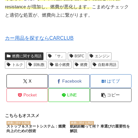
resistance が増加し、燃費が悪化します。
こまめなチェック
と適切な処置が、燃費向上に繋がります。
カー用品を探すならCARCLUB
燃費に関する用語
「サ」
BSFC
エンジン
トルク
回転数
最小燃費
燃費
自動車用語
X
Facebook
はてブ
Pocket
LINE
コピー
こちらもオススメ
燃費に関する用語
燃費に関する用語
ストップ＆スタートシステム：燃費
航続距離って何？ 車選びの重要性を
向上のための技術
解説