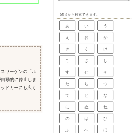
50音から検索できます。
あ
い
う
え
お
か
き
く
け
こ
さ
し
クスワーゲンの「ル
す
せ
そ
が自動的に停止しま
た
ち
つ
リッドカーにも広く
て
と
な
に
ぬ
ね
の
は
ひ
ふ
へ
ほ