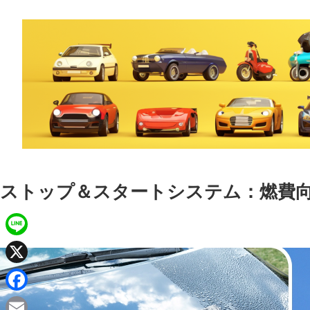
ストップ＆スタートシステム：燃費
L
i
X
n
F