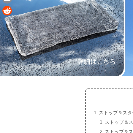
e
a
E
c
m
R
e
a
e
b
i
d
o
l
d
o
i
k
t
ストップ＆スタ
ストップ＆
ストップ＆