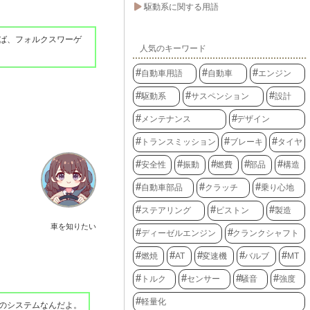
駆動系に関する用語
ば、フォルクスワーゲ
人気のキーワード
自動車用語
自動車
エンジン
駆動系
サスペンション
設計
メンテナンス
デザイン
トランスミッション
ブレーキ
タイヤ
安全性
振動
燃費
部品
構造
自動車部品
クラッチ
乗り心地
ステアリング
ピストン
製造
車を知りたい
ディーゼルエンジン
クランクシャフト
燃焼
AT
変速機
バルブ
MT
トルク
センサー
騒音
強度
軽量化
のシステムなんだよ。