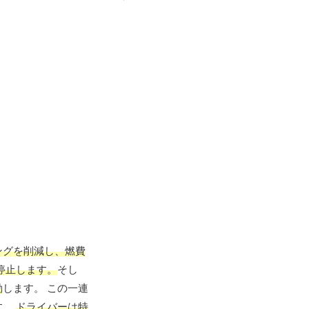
ングを削減し、燃費
停止します。
そし
動
します。 この一連
す。
ドライバーは特