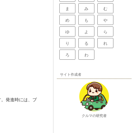
ま
み
む
め
も
や
ゆ
よ
ら
り
る
れ
ろ
わ
サイト作成者
す。発進時には、ブ
クルマの研究者