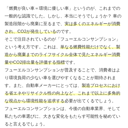
「燃費が良い車＝環境に優しい車」というのが、これまでの
一般的な認識でした。しかし、本当にそうでしょうか？ 車の
製造段階から廃棄に至るまで、
実は多くのエネルギーが消費
され、CO2が発生している
のです。
そこで注目されているのが「フューエルコンサンプション」
という考え方です。これは、
単なる燃費性能だけでなく、製
造から廃棄までのライフサイクル全体で見たエネルギー消費
量やCO2排出量を評価する指標
です。
フューエルコンサンプションが普及することで、消費者はよ
り環境負荷の少ない車を選びやすくなることが期待されま
す。また、自動車メーカーにとっては、
製造プロセスにおけ
る省エネやリサイクル性の向上など、これまで以上に多角的
な視点から環境性能を追求する
必要が出てくるでしょう。
フューエルコンサンプションは、今後の自動車業界、そして
私たちの車選びに、大きな変化をもたらす可能性を秘めてい
ると言えるでしょう。