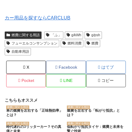
カー用品を探すならCARCLUB
燃費に関する用語
「ふ」
g/kWh
g/psh
フューエルコンサンプション
燃料消費
燃費
自動車用語
X
Facebook
はてブ
Pocket
LINE
コピー
こちらもオススメ
燃費に関する用語
燃費に関する用語
車の燃費を左右する「正味熱効率」
燃費を左右する「転がり抵抗」と
とは？
は？
燃費に関する用語
燃費に関する用語
時代遅れの3リッターカー？その真
低転がり抵抗タイヤ：燃費と未来を
価と未来
繋ぐ技術