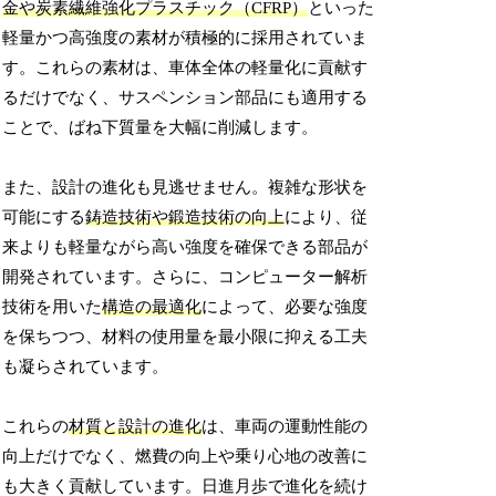
金や炭素繊維強化プラスチック（CFRP）
といった
軽量かつ高強度の素材が積極的に採用されていま
す。これらの素材は、車体全体の軽量化に貢献す
るだけでなく、サスペンション部品にも適用する
ことで、ばね下質量を大幅に削減します。
また、設計の進化も見逃せません。複雑な形状を
可能にする
鋳造技術や鍛造技術の向上
により、従
来よりも軽量ながら高い強度を確保できる部品が
開発されています。さらに、コンピューター解析
技術を用いた
構造の最適化
によって、必要な強度
を保ちつつ、材料の使用量を最小限に抑える工夫
も凝らされています。
これらの
材質と設計の進化
は、車両の運動性能の
向上だけでなく、燃費の向上や乗り心地の改善に
も大きく貢献しています。日進月歩で進化を続け