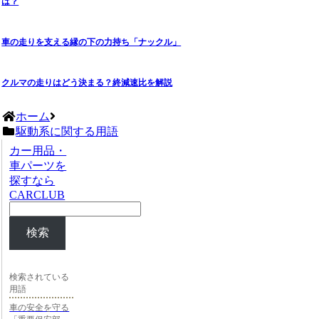
は？
車の走りを支える縁の下の力持ち「ナックル」
クルマの走りはどう決まる？終減速比を解説
ホーム
駆動系に関する用語
カー用品・
車パーツを
探すなら
CARCLUB
検索
検索されている
用語
車の安全を守る