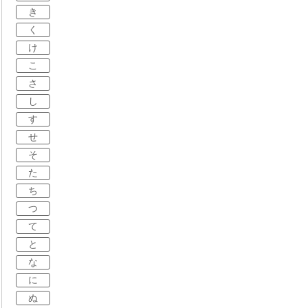
き
く
け
こ
さ
し
す
せ
そ
た
ち
つ
て
と
な
に
ぬ