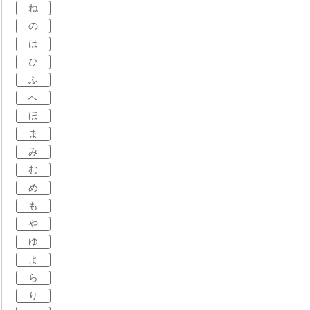
ね
の
は
ひ
ふ
へ
ほ
ま
み
む
め
も
や
ゆ
よ
ら
り