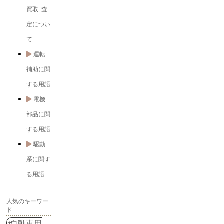
買取･査
定につい
て
運転
補助に関
する用語
電機
部品に関
する用語
駆動
系に関す
る用語
人気のキーワー
ド
自動車用