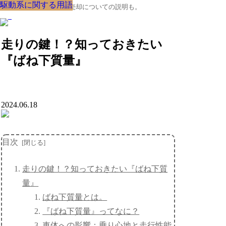
駆動系に関する用語
駆動系に関する用語
駆動系に関する用語
駆動系に関する用語
駆動系に関する用語
駆動系に関する用語
駆動系に関する用語
駆動系に関する用語
駆動系に関する用語
クルマの大辞典、購入･売却についての説明も。
走りの鍵！？知っておきたい
『ばね下質量』
2024.06.18
目次
走りの鍵！？知っておきたい『ばね下質
量』
ばね下質量とは。
『ばね下質量』ってなに？
車体への影響：乗り心地と走行性能