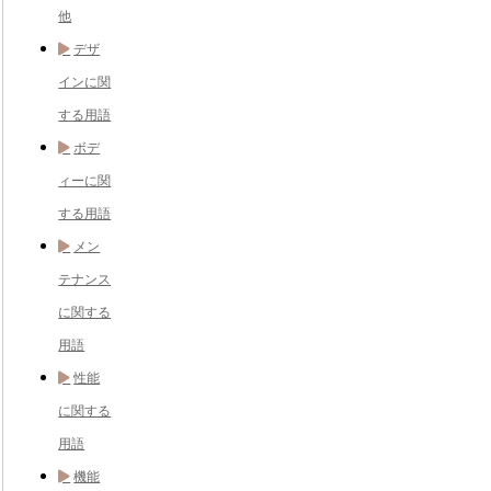
他
デザ
インに関
する用語
ボデ
ィーに関
する用語
メン
テナンス
に関する
用語
性能
に関する
用語
機能