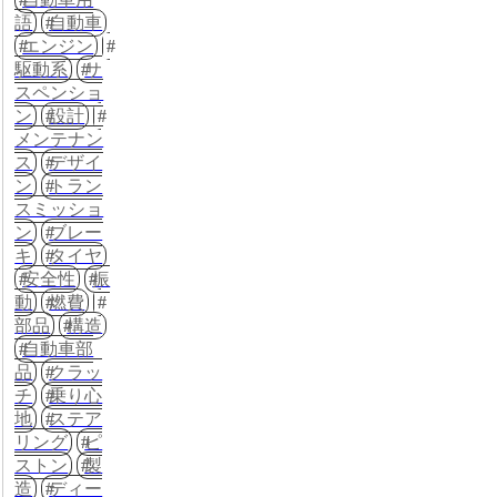
語
自動車
エンジン
駆動系
サ
スペンショ
ン
設計
メンテナン
ス
デザイ
ン
トラン
スミッショ
ン
ブレー
キ
タイヤ
安全性
振
動
燃費
部品
構造
自動車部
品
クラッ
チ
乗り心
地
ステア
リング
ピ
ストン
製
造
ディー