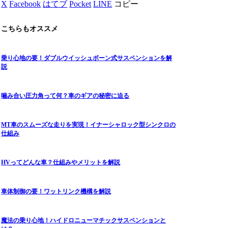
X
Facebook
はてブ
Pocket
LINE
コピー
こちらもオススメ
乗り心地の要！ダブルウイッシュボーン式サスペンションを解
説
噛み合い圧力角って何？車のギアの秘密に迫る
MT車のスムーズな走りを実現！イナーシャロック型シンクロの
仕組み
HVってどんな車？仕組みやメリットを解説
車体制御の要！ワットリンク機構を解説
魔法の乗り心地！ハイドロニューマチックサスペンションと