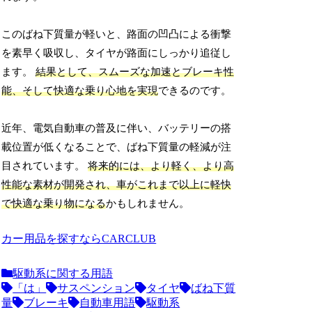
このばね下質量が軽いと、路面の凹凸による衝撃
を素早く吸収し、タイヤが路面にしっかり追従し
ます。
結果として、スムーズな加速とブレーキ性
能、そして快適な乗り心地を実現
できるのです。
近年、電気自動車の普及に伴い、バッテリーの搭
載位置が低くなることで、ばね下質量の軽減が注
目されています。
将来的には、より軽く、より高
性能な素材が開発され、車がこれまで以上に軽快
で快適な乗り物になる
かもしれません。
カー用品を探すならCARCLUB
駆動系に関する用語
「は」
サスペンション
タイヤ
ばね下質
量
ブレーキ
自動車用語
駆動系