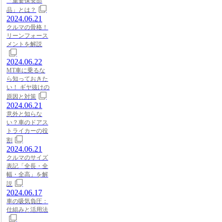
「重要保安部
品」とは？
2024.06.21
クルマの骨格！
リーンフォース
メントを解説
2024.06.22
MT車に乗るな
ら知っておきた
い！ ギヤ抜けの
原因と対策
2024.06.21
意外と知らな
い？車のドアス
トライカーの役
割
2024.06.21
クルマのサイズ
表記「全長・全
幅・全高」を解
説
2024.06.17
車の吸気負圧：
仕組みと活用法