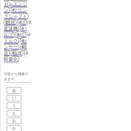
ゼルエンジ
ン
クラン
クシャフト
燃焼
AT
変速機
バ
ルブ
MT
トルク
セ
ンサー
騒
音
強度
軽量化
50音から検索で
きます。
あ
い
う
え
お
か