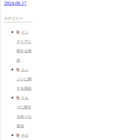
2024.06.17
カテゴリー
イン
テリアに
関する用
語
エン
ジンに関
する用語
クル
マに関す
る色々な
状況
その