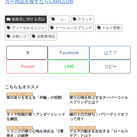
カー用品を探すならCARCLUB
駆動系に関する用語
「ふ」
クラッチ
ディーゼルエンジン
トーションスプリング
トルク変動
分割ハブ
自動車用語
X
Facebook
はてブ
Pocket
LINE
コピー
こちらもオススメ
駆動系に関する用語
駆動系に関する用語
車の走りを支える「外輪」の役割
乗り心地を向上するテーパーコイル
スプリングとは？
駆動系に関する用語
駆動系に関する用語
タイヤ性能の要！アンダートレッド
縁の下の力持ち！パワーテイクオフ
を解説
って何？
駆動系に関する用語
駆動系に関する用語
トラックの乗り心地を決める「2番
クルマの動きを左右する「ロールス
巻き」の秘密
テア」とは？