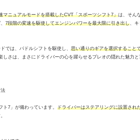
7速マニュアルモードを搭載したCVT「スポーツシフト7」
は、そん
ば、
7段階の変速を駆使してエンジンパワーを最大限に引き出し
、キ
ードでは、パドルシフトを駆使し、
思い通りのギアを選択すること
る楽しさは、まさにドライバーの心を躍らせるプレオの隠れた魅力と
フト7」が備わっています。
ドライバーはステアリングに設置され
す。