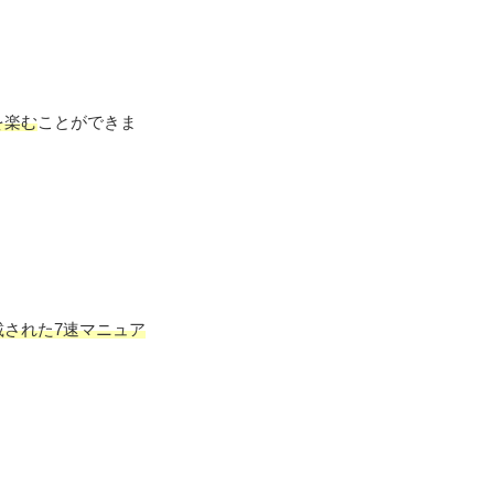
を楽む
ことができま
載された7速マニュア