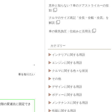
意外と知らない？車のドアストライカーの役
割
クルマのサイズ表記「全長・全幅・全高」を
解説
車の吸気負圧：仕組みと活用法
カテゴリー
インテリアに関する用語
エンジンに関する用語
クルマに関する色々な状況
車を知りたい
その他
デザインに関する用語
ボディーに関する用語
メンテナンスに関する用語
段階の変速比に固定でき
性能に関する用語