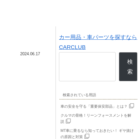
カー用品・車パーツを探すなら
CARCLUB
2024.06.17
検
索
検索されている用語
車の安全を守る「重要保安部品」とは？
クルマの骨格！リーンフォースメントを解
説
MT車に乗るなら知っておきたい！ ギヤ抜け
の原因と対策