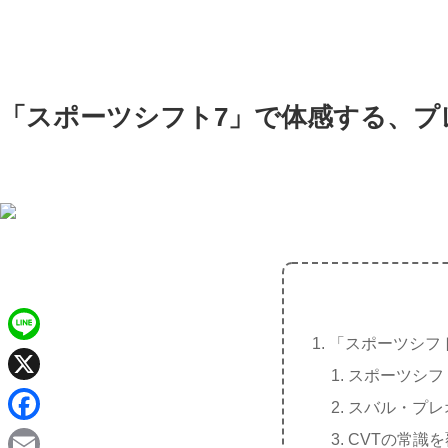
「スポーツシフト7」で体感する、プ
「スポーツシフ
L
スポーツシフ
i
X
スバル・プレ
n
F
CVTの常識