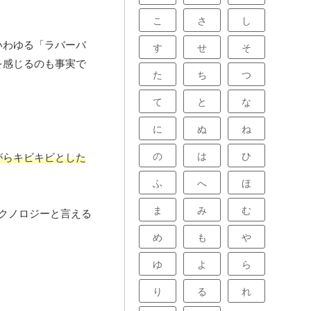
こ
さ
し
いわゆる「ラバーバ
す
せ
そ
を感じるのも事実で
た
ち
つ
て
と
な
に
ぬ
ね
の
は
ひ
がらキビキビとした
ふ
へ
ほ
ま
み
む
クノロジーと言える
め
も
や
ゆ
よ
ら
り
る
れ