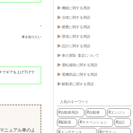
機能に関する用語
法律に関する用語
燃費に関する用語
環境に関する用語
車を知りたい
設計に関する用語
車の買取･査定について
運転補助に関する用語
チでギアを上げ下げで
電機部品に関する用語
駆動系に関する用語
人気のキーワード
自動車用語
自動車
エンジン
駆動系
サスペンション
設計
でマニュアル車のよ
メンテナンス
デザイン