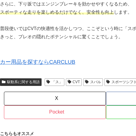
さらに、下り坂ではエンジンブレーキを効かせやすくなるため、
スポーティな走りを楽しめるだけでなく、安全性も向上
します。
普段使いではCVTの快適性を活かしつつ、ここぞという時に「ス
きっと、プレオの隠れたポテンシャルに驚くことでしょう。
カー用品を探すならCARCLUB
駆動系に関する用語
「ス」
CVT
スバル
スポーツシフ
X
Pocket
こちらもオススメ