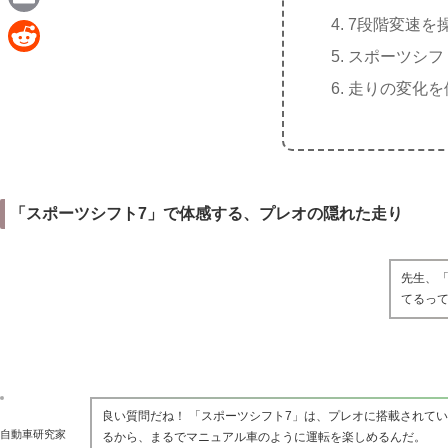
e
a
7段階変速を
E
c
スポーツシフ
m
R
e
走りの変化を
a
e
b
i
d
o
l
d
o
i
k
「スポーツシフト7」で体感する、プレオの隠れた走り
t
先生、「
てるっ
良い質問だね！ 「スポーツシフト7」は、プレオに搭載されて
自動車研究家
るから、まるでマニュアル車のように運転を楽しめるんだ。