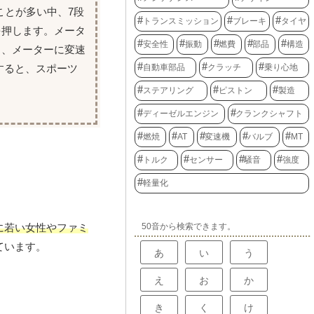
ことが多い中、7段
トランスミッション
ブレーキ
タイヤ
を押します。メータ
安全性
振動
燃費
部品
構造
り、メーターに変速
すると、スポーツ
自動車部品
クラッチ
乗り心地
ステアリング
ピストン
製造
ディーゼルエンジン
クランクシャフト
燃焼
AT
変速機
バルブ
MT
トルク
センサー
騒音
強度
軽量化
50音から検索できます。
に若い女性やファミ
ています。
あ
い
う
え
お
か
き
く
け