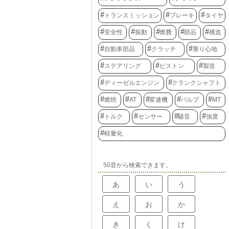
トランスミッション
ブレーキ
タイヤ
安全性
振動
燃費
部品
構造
自動車部品
クラッチ
乗り心地
ステアリング
ピストン
製造
ディーゼルエンジン
クランクシャフト
燃焼
AT
変速機
バルブ
MT
トルク
センサー
騒音
強度
軽量化
50音から検索できます。
あ
い
う
え
お
か
き
く
け