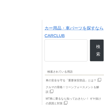
カー用品・車パーツを探すなら
CARCLUB
検
索
検索されている用語
車の安全を守る「重要保安部品」とは？
クルマの骨格！リーンフォースメントを解
説
MT車に乗るなら知っておきたい！ ギヤ抜け
の原因と対策