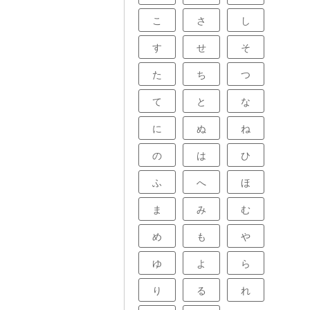
こ
さ
し
す
せ
そ
た
ち
つ
て
と
な
に
ぬ
ね
の
は
ひ
ふ
へ
ほ
ま
み
む
め
も
や
ゆ
よ
ら
り
る
れ