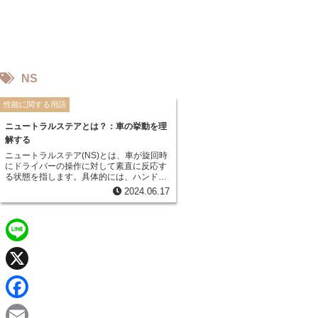
NS
性能に関する用語
ニュートラルステアとは？：車の挙動を理
解する
ニュートラルステア(NS)とは、車が旋回時
にドライバーの操作に対して素直に反応す
る状態を指します。具体的には、ハンドル
を切った角度と、車が実際に曲がっていく
2024.06.17
角度が一致している状態のことです。つま
り、ドライバーが意図した通りのラインで
車が走行できるため、運転しやすく、安定
感も高い状態と言えます。
L
i
X
n
F