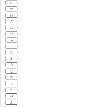
に
ぬ
ね
の
は
ひ
ふ
へ
ほ
ま
み
む
め
も
や
ゆ
よ