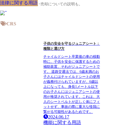
機能に関する用語
法律に関する用語
クルマの大辞典、購入･売却についての説明も。
CRS
子供の安全を守るジュニアシート：
種類と選び方
チャイルドシート卒業後の車の移動
時に、子供を安全に保護するための
補助装置、それがジュニアシートで
す。 道路交通法では、6歳未満のお
子さんにはチャイルドシートの使用
が義務付けられていますが、6歳以
上になっても、身長1メートル以下
のお子さんにはジュニアシートの使
用が推奨されています。これは、大
人のシートベルトが正しく体にフィ
ットせず、事故の際に重大な怪我に
繋がる可能性があるためです。
2024.06.17
機能に関する用語