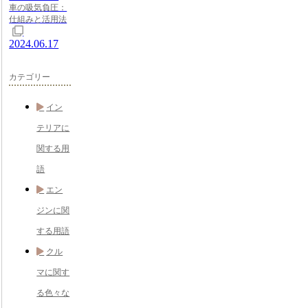
車の吸気負圧：
仕組みと活用法
2024.06.17
カテゴリー
イン
テリアに
関する用
語
エン
ジンに関
する用語
クル
マに関す
る色々な