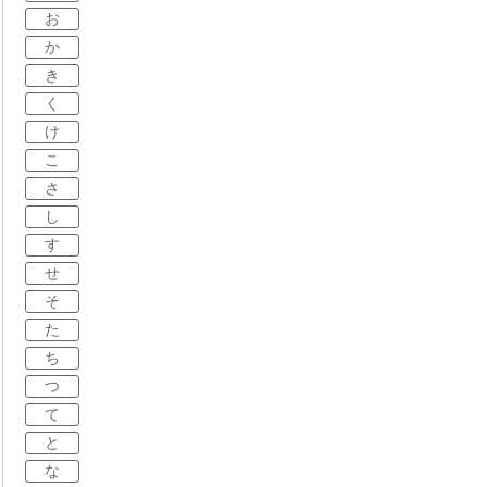
お
か
き
く
け
こ
さ
し
す
せ
そ
た
ち
つ
て
と
な