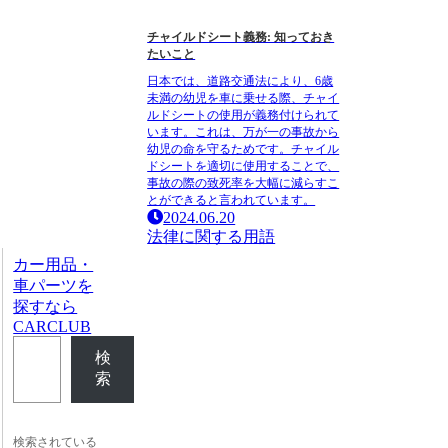
チャイルドシート義務: 知っておき
たいこと
日本では、道路交通法により、6歳
未満の幼児を車に乗せる際、チャイ
ルドシートの使用が義務付けられて
います。これは、万が一の事故から
幼児の命を守るためです。チャイル
ドシートを適切に使用することで、
事故の際の致死率を大幅に減らすこ
とができると言われています。
2024.06.20
法律に関する用語
カー用品・
車パーツを
探すなら
CARCLUB
検
索
検索されている