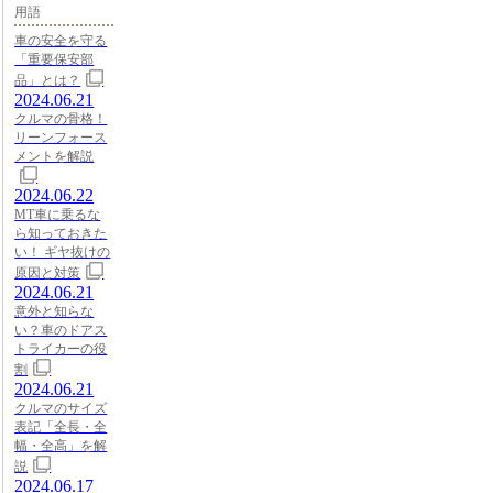
用語
車の安全を守る
「重要保安部
品」とは？
2024.06.21
クルマの骨格！
リーンフォース
メントを解説
2024.06.22
MT車に乗るな
ら知っておきた
い！ ギヤ抜けの
原因と対策
2024.06.21
意外と知らな
い？車のドアス
トライカーの役
割
2024.06.21
クルマのサイズ
表記「全長・全
幅・全高」を解
説
2024.06.17