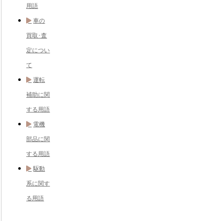
用語
車の
買取･査
定につい
て
運転
補助に関
する用語
電機
部品に関
する用語
駆動
系に関す
る用語