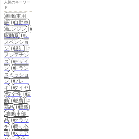
人気のキーワー
ド
自動車用
語
自動車
エンジン
駆動系
サ
スペンショ
ン
設計
メンテナン
ス
デザイ
ン
トラン
スミッショ
ン
ブレー
キ
タイヤ
安全性
振
動
燃費
部品
構造
自動車部
品
クラッ
チ
乗り心
地
ステア