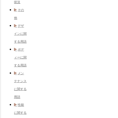
状況
その
他
デザ
インに関
する用語
ボデ
ィーに関
する用語
メン
テナンス
に関する
用語
性能
に関する