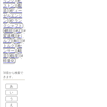
リング
ピ
ストン
製
造
ディー
ゼルエンジ
ン
クラン
クシャフト
燃焼
AT
変速機
バ
ルブ
MT
トルク
セ
ンサー
騒
音
強度
軽量化
50音から検索で
きます。
あ
い
う
え