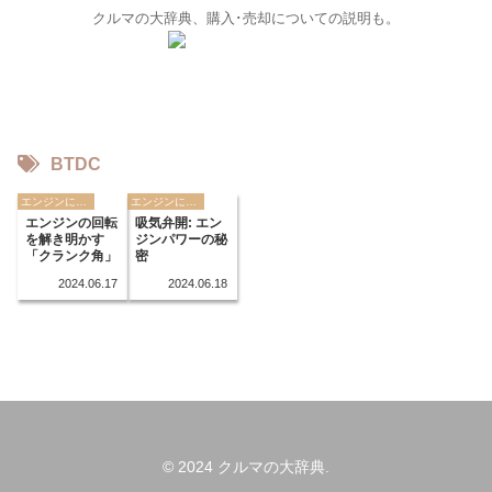
クルマの大辞典、購入･売却についての説明も。
BTDC
エンジンに関する用語
エンジンに関する用語
エンジンの回転
吸気弁開: エン
を解き明かす
ジンパワーの秘
「クランク角」
密
2024.06.17
2024.06.18
© 2024 クルマの大辞典.