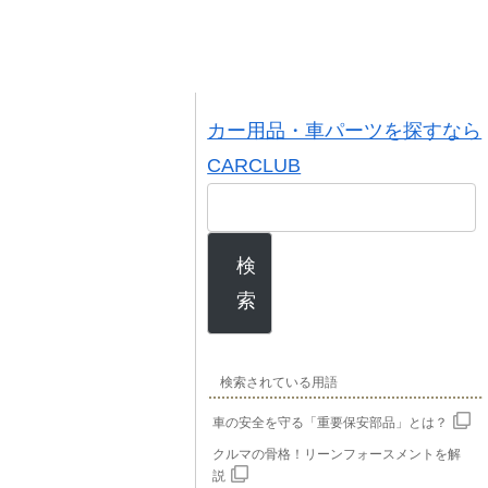
カー用品・車パーツを探すなら
CARCLUB
検
索
検索されている用語
車の安全を守る「重要保安部品」とは？
クルマの骨格！リーンフォースメントを解
説