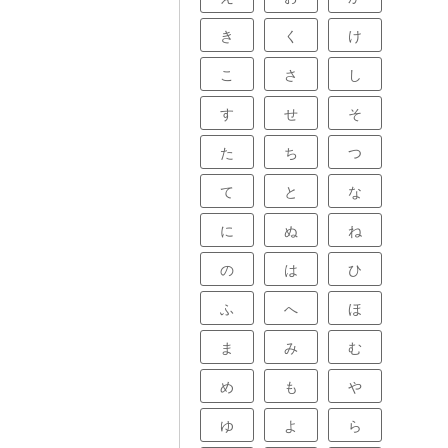
き
く
け
こ
さ
し
す
せ
そ
た
ち
つ
て
と
な
に
ぬ
ね
の
は
ひ
ふ
へ
ほ
ま
み
む
め
も
や
ゆ
よ
ら