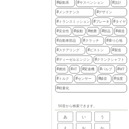
駆動系
サスペンション
設計
メンテナンス
デザイン
トランスミッション
ブレーキ
タイヤ
安全性
振動
燃費
部品
構造
自動車部品
クラッチ
乗り心地
ステアリング
ピストン
製造
ディーゼルエンジン
クランクシャフト
燃焼
AT
変速機
バルブ
MT
トルク
センサー
騒音
強度
軽量化
50音から検索できます。
あ
い
う
え
お
か