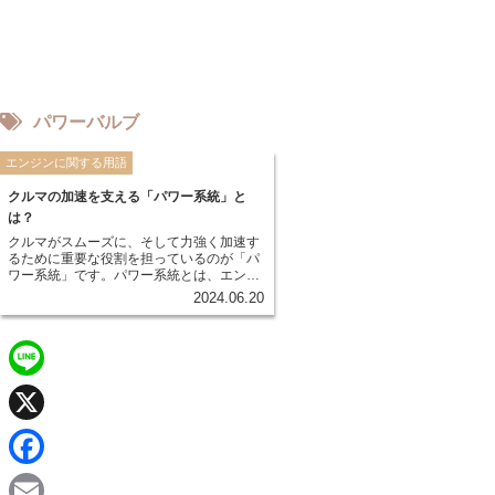
パワーバルブ
エンジンに関する用語
クルマの加速を支える「パワー系統」と
は？
クルマがスムーズに、そして力強く加速す
るために重要な役割を担っているのが「パ
ワー系統」です。パワー系統とは、エンジ
ンの力で生み出されたエネルギーを、タイ
2024.06.20
ヤに伝えるまでの一連の装置を指します。
具体的には、エンジン、トランスミッショ
ン、プロペラシャフト、デファレンシャル
ギア、ドライブシャフトなどが含まれま
す。 これらの装置が連携することで、ドラ
L
イバーがアクセルを踏む操作に応じて、エ
ンジンのパワーが適切な回転力に変換さ
れ、タイヤへと伝達されます。パワー系統
i
X
は、クルマの走行性能を左右する重要な要
素と言えるでしょう。
n
F