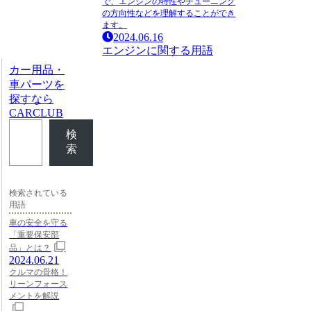
で、エンジンの特性やチューニング
の方向性などを理解することができ
ます。
2024.06.16
エンジンに関する用語
カー用品・
車パーツを
探すなら
CARCLUB
検
索
検索されている
用語
車の安全を守る
「重要保安部
品」とは？
2024.06.21
クルマの骨格！
リーンフォース
メントを解説