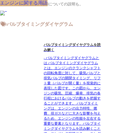
エンジンに関する用語
クルマの大辞典、購入･売却についての説明も。
バルブタイミングダイヤグラム
バルブタイミングダイヤグラムを読
み解く
- バルブタイミングダイヤグラムと
は バルブタイミングダイヤグラム
とは、エンジンのクランクシャフト
の回転角度に対して、吸気バルブと
排気バルブの開閉タイミング、リフ
ト量（バルブが開く量）を視覚的に
表現した図です。この図から、エン
ジンの吸気、圧縮、爆発、排気の各
行程におけるバルブの動きを把握す
ることができます。 バルブタイミ
ングは、エンジンの出力特性、燃
費、排ガスなどに大きな影響を与え
るため、エンジンの性能を左右する
重要な要素となります。バルブタイ
ミングダイヤグラムを読み解くこと