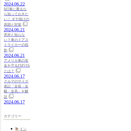
2024.06.22
MT車に乗るな
ら知っておきた
い！ ギヤ抜けの
原因と対策
2024.06.21
意外と知らな
い？車のドアス
トライカーの役
割
2024.06.21
アメリカ車の安
全を守るFMVSS
とは？
2024.06.17
クルマのサイズ
表記「全長・全
幅・全高」を解
説
2024.06.17
カテゴリー
イン