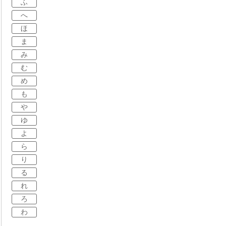
ふ
へ
ほ
ま
み
む
め
も
や
ゆ
よ
ら
り
る
れ
ろ
わ