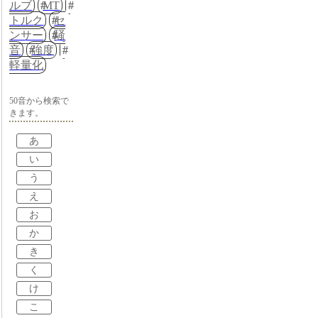
ルブ
MT
トルク
セ
ンサー
騒
音
強度
軽量化
50音から検索で
きます。
あ
い
う
え
お
か
き
く
け
こ