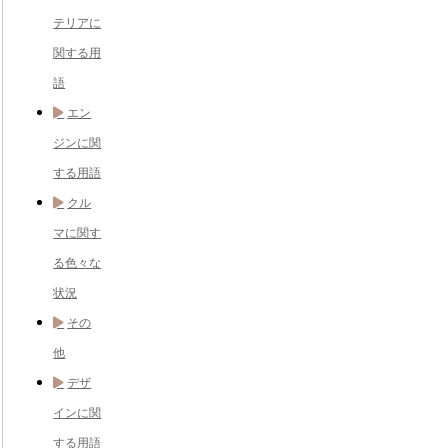
テリアに
関する用
語
エン
ジンに関
する用語
クル
マに関す
る色々な
状況
その
他
デザ
インに関
する用語