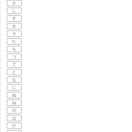
さ
し
す
せ
そ
た
ち
つ
て
と
な
に
ぬ
ね
の
は
ひ