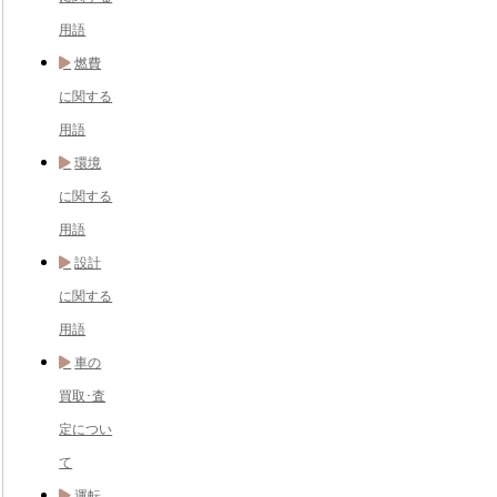
用語
燃費
に関する
用語
環境
に関する
用語
設計
に関する
用語
車の
買取･査
定につい
て
運転