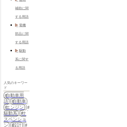
補助に関
する用語
電機
部品に関
する用語
駆動
系に関す
る用語
人気のキーワー
ド
自動車用
語
自動車
エンジン
駆動系
サ
スペンショ
ン
設計