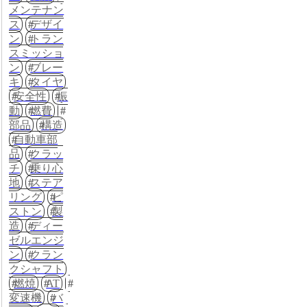
メンテナン
ス
デザイ
ン
トラン
スミッショ
ン
ブレー
キ
タイヤ
安全性
振
動
燃費
部品
構造
自動車部
品
クラッ
チ
乗り心
地
ステア
リング
ピ
ストン
製
造
ディー
ゼルエンジ
ン
クラン
クシャフト
燃焼
AT
変速機
バ